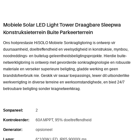
Mobiele Solar LED Light Tower Draagbare Sleepwa
Konstruksieterrein Buite Parkeerterrein
Ons hoëprestasie HiSOLO Mobiele Sonkragligtoring is ontwerp vir
duursaamheid, doeltreffendheid en veelsydigheid in konstruksie, mynbou,
noodreddings- en buitelug-geleentheidsbeligtingsprojekte. Hierdie buite-
netwerkligtoring is ontwerp met gevorderde sonkragtegnologie en robuuste
materiale en verseker superieure beligting, gladde werking en geen
brandstofverbruik nie. Geskik vir swaar toepassings, lewer dit uitsonderlike
werkverrigting in diverse terreine en werksomstandighede, en bied 24/7
betroubare beligting sonder kragnetwerkkrag.
Sonpaneel:
2
Kontroleerder:
60A MPPT, 95% doeltreffendheid
Generator:
opsioneel
Lamp:
6*100W LED, IP65,90000Lms