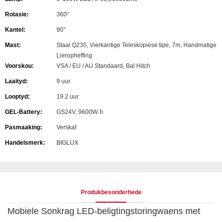
Rotasie:
360°
Kantel:
90°
Mast:
Staal Q235, Vierkantige Teleskopiese tipe, 7m, Handmatige
Lieropheffing
Voorskou:
VSA / EU / AU Standaard, Bal Hitch
Laaityd:
9 uur
Looptyd:
19.2 uur
GEL-Battery:
GS24V, 9600W·h
Pasmaaking:
Verskaf
Handelsmerk:
BIGLUX
Produkbesonderhede
Mobiele Sonkrag LED-beligtingstoringwaens met