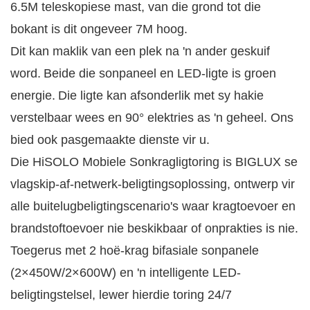
6.5M teleskopiese mast, van die grond tot die
bokant is dit ongeveer 7M hoog.
Dit kan maklik van een plek na 'n ander geskuif
word.
Beide die sonpaneel en LED-ligte is groen
energie.
Die ligte kan afsonderlik met sy hakie
verstelbaar wees en 90° elektries as 'n geheel. Ons
bied ook pasgemaakte dienste vir u.
Die HiSOLO Mobiele Sonkragligtoring is BIGLUX se
vlagskip-af-netwerk-beligtingsoplossing, ontwerp vir
alle buitelugbeligtingscenario's waar kragtoevoer en
brandstoftoevoer nie beskikbaar of onprakties is nie.
Toegerus met 2 hoë-krag bifasiale sonpanele
(2×450W/2×600W) en 'n intelligente LED-
beligtingstelsel, lewer hierdie toring 24/7