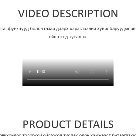
VIDEO DESCRIPTION
га, функцууд болон газар дээрх хэрэглээний хувилбаруудыг зөн
ойлгоход тусална.
PRODUCT DETAILS
товчхондоо тодорхой ойлгоход туслах олон хэмжээст бүтээгдэх