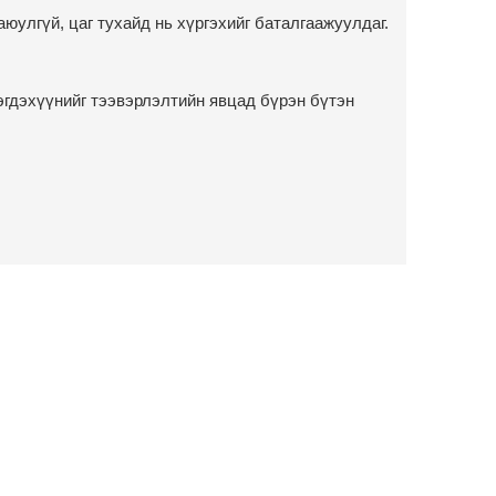
юулгүй, цаг тухайд нь хүргэхийг баталгаажуулдаг.
эгдэхүүнийг тээвэрлэлтийн явцад бүрэн бүтэн