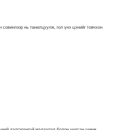
 совингоор нь танилцуулж, гол үнэ цэнийг товчхон
үүний дэлгэрэнгүй мэдээлэл болон үндсэн шинж