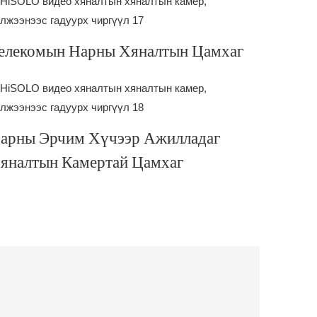
елекомын Нарны Хяналтын Цамхаг
арны Эрчим Хүчээр Ажилладаг
яналтын Камертай Цамхаг