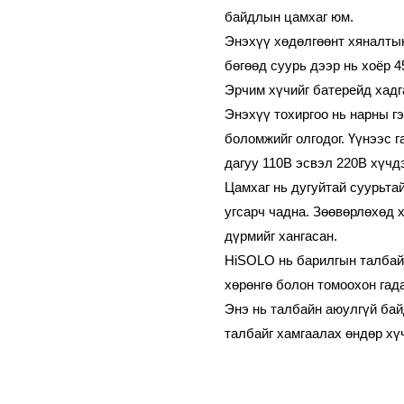
байдлын цамхаг юм.
Энэхүү хөдөлгөөнт хяналты
бөгөөд суурь дээр нь хоёр 
Эрчим хүчийг батерейд хадг
Энэхүү тохиргоо нь нарны г
боломжийг олгодог. Үүнээс 
дагуу 110В эсвэл 220В хүчд
Цамхаг нь дугуйтай суурьтай
угсарч чадна. Зөөвөрлөхөд 
дүрмийг хангасан.
HiSOLO нь барилгын талбай,
хөрөнгө болон томоохон гад
Энэ нь талбайн аюулгүй бай
талбайг хамгаалах өндөр хү