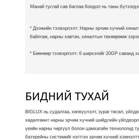
Манай тусгай сав баглаа боодол нь таны бүтээгдэ
* Дээжийн тээвэрлэлт: Нарны эрчим хүчний хянал
байлгаж, нарны хавтан, хяналтын төхөөрөмж зэрэг
* Бөөнөөр тээвэрлэлт: 6 ширхэгийг 20GP саванд х
БИДНИЙ ТУХАЙ
BIGLUX нь судалгаа, хөгжүүлэлт, зураг төсөл, үйлд
хөдөлгөөнт нарны эрчим хүчний шийдлийн үйлдвэрл
үеийн нарны чиргүүл болон цамхагийн технологид т
батерейны системийг нэгтгэн эрчим хүчний хэмнэлтт