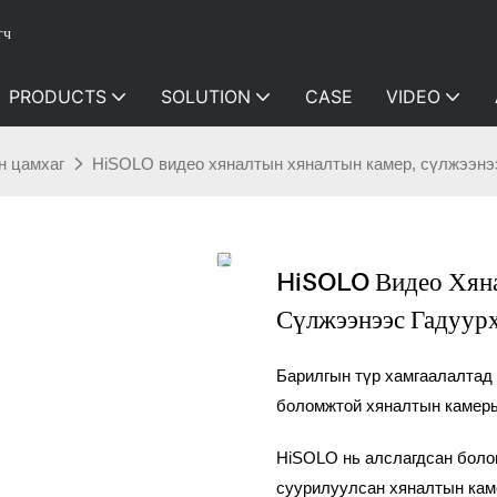
гч
PRODUCTS
SOLUTION
CASE
VIDEO
н цамхаг
HiSOLO видео хяналтын хяналтын камер, сүлжээнээ
HiSOLO Видео Хяна
Сүлжээнээс Гадуур
Барилгын түр хамгаалалтад 
боломжтой хяналтын камеры
HiSOLO нь алслагдсан боло
суурилуулсан хяналтын кам