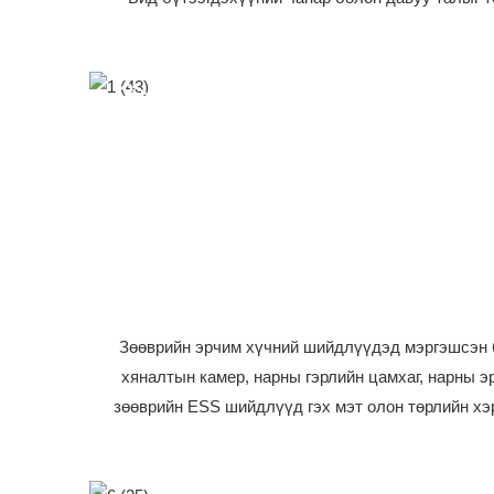
2*450Вт Нарны Хавтан
Зөөврийн эрчим хүчний шийдлүүдэд мэргэшсэн би
хяналтын камер, нарны гэрлийн цамхаг, нарны эр
зөөврийн ESS шийдлүүд гэх мэт олон төрлийн хэ