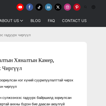
ABOUT US
BLOG
FAQ
CONTACT US
с гадуурх чиргүүл
лтын Хяналтын Камер,
х Чиргүүл
зориулсан нэг хүний ​​суурилуулалттай чирэх
н чиргүүл
н сүлжээнээс гадуурх байршилд зориулсан
ертай анхны бүрэн бие даасан аюулгүй