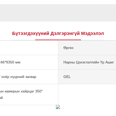
Бүтээгдэхүүний Дэлгэрэнгүй Мэдээлэл
Өргөх
246*9350 мм
Нарны Цэнэглэлтийн Үр Ашиг
 хоёр нүүрний загвар
GEL
ын камерын хайрцаг 350°
эй