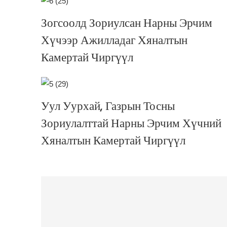
Зогсоолд Зориулсан Нарны Эрчим
Хүчээр Ажилладаг Хяналтын
Камертай Чиргүүл
Уул Уурхай, Газрын Тосны
Зориулалттай Нарны Эрчим Хүчний
Хяналтын Камертай Чиргүүл