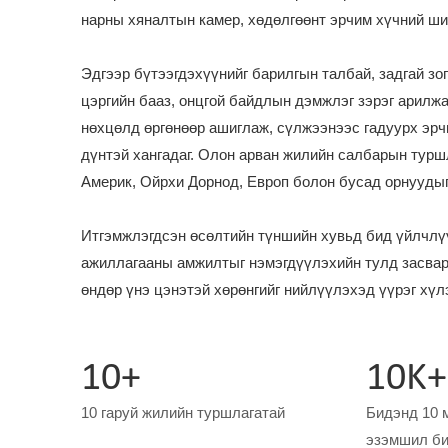
нарны хяналтын камер, хөдөлгөөнт эрчим хүчний ши
Эдгээр бүтээгдэхүүнийг барилгын талбай, задгай зо
цэргийн бааз, онцгой байдлын дэмжлэг зэрэг арил
нөхцөлд өргөнөөр ашиглаж, сүлжээнээс гадуурх эрч
дүнтэй хангадаг. Олон арван жилийн салбарын турш
Америк, Ойрхи Дорнод, Европ болон бусад орнуудыг
Итгэмжлэгдсэн өсөлтийн түншийн хувьд бид үйлчлү
ажиллагааны амжилтыг нэмэгдүүлэхийн тулд засвар 
өндөр үнэ цэнэтэй хөрөнгийг нийлүүлэхэд үүрэг хүлэ
10+
10K+
10 гаруй жилийн туршлагатай
Бидэнд 10 м
эзэмшил б