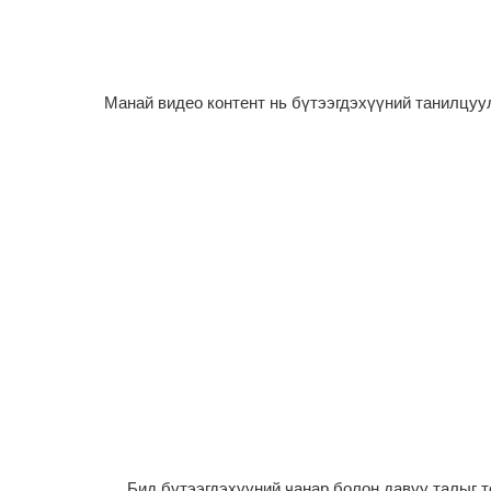
Манай видео контент нь бүтээгдэхүүний танилцуул
Бид бүтээгдэхүүний чанар болон давуу талыг 