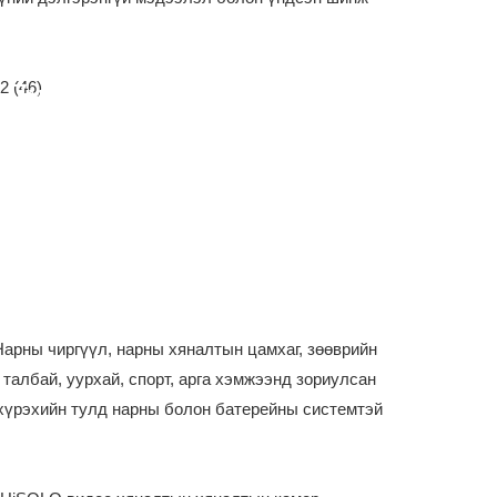
7м-9м Дуран Шигтгээ
Нарны чиргүүл, нарны хяналтын цамхаг, зөөврийн
 талбай, уурхай, спорт, арга хэмжээнд зориулсан
 хүрэхийн тулд нарны болон батерейны системтэй