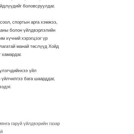
йдлүүдийг боловсруулдаг.
гсоол, спортын арга хэмжээ,
жааны болон үйлдвэрлэлийн
им хүчний хэрэгцээг үр
лагатай манай төслүүд Хойд
 хамардаг.
үлэгчдийнхээ үйл
үйлчилгээ бага шаарддаг,
эдэг.
янга гаруй үйлдвэрийн газар
ий