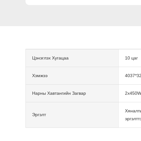
Цэнэглэх Хугацаа
10 цаг
Хэмжээ
4037*3
Нарны Хавтангийн Загвар
2x450W
Хяналт
Эргэлт
эргэлтт