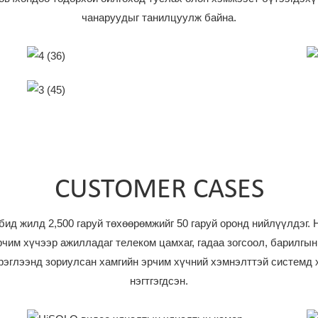
чанаруудыг танилцуулж байна.
6 Талт Хяналтын Камер
MPPT Хянагч
CUSTOMER CASES
д жилд 2,500 гаруй төхөөрөмжийг 50 гаруй оронд нийлүүлдэг. 
чим хүчээр ажилладаг телеком цамхаг, гадаа зогсоол, барилгын
рэглээнд зориулсан хамгийн эрчим хүчний хэмнэлттэй системд
нэгтгэгдсэн.