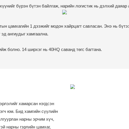
хүүнийг бүрэн бүтэн байлгаж, нарийн логистик нь дэлхий даяар а
тын цамхагийн 1 дээжийг модон хайрцагт савласан. Энэ нь бүтэ
 эд ангиудыг хамгаална.
ийж болно. 14 ширхэг нь 40HQ саванд төгс багтана.
вэрлэлийг хамарсан нэгдсэн
эгч юм. Бид хамгийн сүүлийн
улгуурлан нарны эрчим хүч,
эй нарны гэрлийн цамхаг,