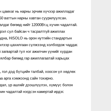
н цамхаг нь нарны эрчим хүчээр ажилладаг
450 ваттын нарны хавтан суурилуулсан.
алдаг бөгөөд нийт 12000Вт.ц хүчин чадалтай.
эрэл сул байсан ч тасралтгүй ажиллах
гадна, HiSOLO нь орон нутгийн стандартын
элээр цахилгаан сүлжээнд холбогдож чаддаг.
 загвартай тул нэг ажилчин үүнийг хурдан
хялбар бөгөөд гар ажиллагаатай харьцах
 гол дэд бүтцийн талбай, хоосон үл хөдлөх
аа арга хэмжээнд сайн тохирно.
дал, үр ашгийг дээшлүүлэх, хүмүүс болон
чин чадалтай нэгдсэн камертай ирдэг.