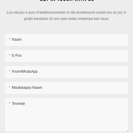
Los net jou e-pos of telefoonnommer in die kontakvorm sodat ons vir jou 'n
gratis kwotasie vir ons wye reeks ontwerpe kan stuur.
Naam
E-Pos
Foon/WhatsApp
Maatskappy Naam
Tevrede