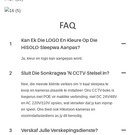
FAQ
Kan Ek Die LOGO En Kleure Op Die
1
HiSOLO-Sleepwa Aanpas?
Ja, kleur en logo kan aangepas word.
2
Sluit Die Sonkragwa 'n CCTV-Stelsel In?
Nee, die meeste kliënte verkies om 'n kaal sleepwa te
koop en kameras plaaslik te installeer. Ons CCTV-boks is
toegerus met POE vir maklike verbinding, met DC 24V/48V
en AC 220V/110V opsies, wat verseker dat jy kan inprop
en speel. Ons bied ook Hikvision-kameras en
voorinstallasiediens as jy dit benodig.
3
Verskaf Julle Verskepingsdienste?