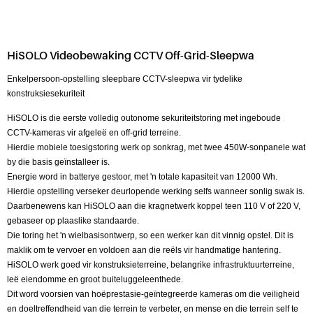
HiSOLO Videobewaking CCTV Off-Grid-Sleepwa
Enkelpersoon-opstelling sleepbare CCTV-sleepwa vir tydelike
konstruksiesekuriteit
HiSOLO is die eerste volledig outonome sekuriteitstoring met ingeboude
CCTV-kameras vir afgeleë en off-grid terreine.
Hierdie mobiele toesigstoring werk op sonkrag, met twee 450W-sonpanele wat
by die basis geïnstalleer is.
Energie word in batterye gestoor, met 'n totale kapasiteit van 12000 Wh.
Hierdie opstelling verseker deurlopende werking selfs wanneer sonlig swak is.
Daarbenewens kan HiSOLO aan die kragnetwerk koppel teen 110 V of 220 V,
gebaseer op plaaslike standaarde.
Die toring het 'n wielbasisontwerp, so een werker kan dit vinnig opstel. Dit is
maklik om te vervoer en voldoen aan die reëls vir handmatige hantering.
HiSOLO werk goed vir konstruksieterreine, belangrike infrastruktuurterreine,
leë eiendomme en groot buiteluggeleenthede.
Dit word voorsien van hoëprestasie-geïntegreerde kameras om die veiligheid
en doeltreffendheid van die terrein te verbeter, en mense en die terrein self te