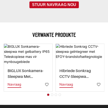
STUUR NAVRAAG NOU
VERWANTE PRODUKTE
BIGLUX Sonkamera-
Hibriede Sonkrag
Sleepwa Met
CCTV-Sleepwa
Gelbattery IP65
Geïntegreer Met EFOY-
Navraag
Navraag
Teleskopiese Mas Vir
Brandstofseltegnologi
Mynbougebiede
E