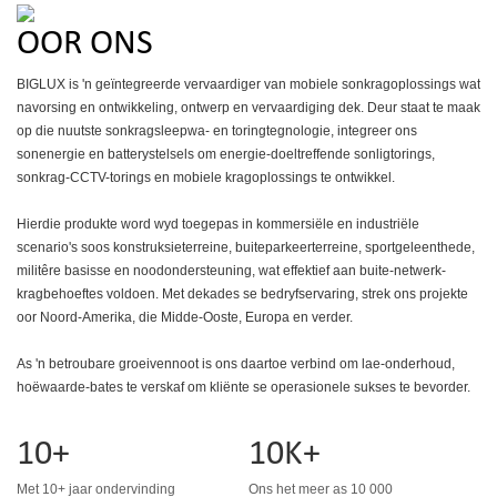
OOR ONS
BIGLUX is 'n geïntegreerde vervaardiger van mobiele sonkragoplossings wat
navorsing en ontwikkeling, ontwerp en vervaardiging dek. Deur staat te maak
op die nuutste sonkragsleepwa- en toringtegnologie, integreer ons
sonenergie en batterystelsels om energie-doeltreffende sonligtorings,
sonkrag-CCTV-torings en mobiele kragoplossings te ontwikkel.
Hierdie produkte word wyd toegepas in kommersiële en industriële
scenario's soos konstruksieterreine, buiteparkeerterreine, sportgeleenthede,
militêre basisse en noodondersteuning, wat effektief aan buite-netwerk-
kragbehoeftes voldoen. Met dekades se bedryfservaring, strek ons ​​projekte
oor Noord-Amerika, die Midde-Ooste, Europa en verder.
As 'n betroubare groeivennoot is ons daartoe verbind om lae-onderhoud,
hoëwaarde-bates te verskaf om kliënte se operasionele sukses te bevorder.
10+
10K+
Met 10+ jaar ondervinding
Ons het meer as 10 000