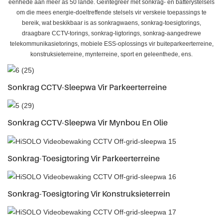
eenhede aan meer as 50 lande. Geïntegreer met sonkrag- en batterystelsels
om die mees energie-doeltreffende stelsels vir verskeie toepassings te
bereik, wat beskikbaar is as sonkragwaens, sonkrag-toesigtorings,
draagbare CCTV-torings, sonkrag-ligtorings, sonkrag-aangedrewe
telekommunikasietorings, mobiele ESS-oplossings vir buiteparkeerterreine,
konstruksieterreine, mynterreine, sport en geleenthede, ens.
Sonkrag CCTV-Sleepwa Vir Parkeerterreine
Sonkrag CCTV-Sleepwa Vir Mynbou En Olie
Sonkrag-Toesigtoring Vir Parkeerterreine
Sonkrag-Toesigtoring Vir Konstruksieterrein