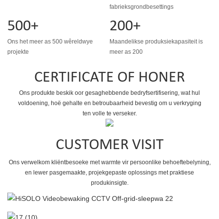
fabrieksgrondbesettings
500+
200+
Ons het meer as 500 wêreldwye
Maandelikse produksiekapasiteit is
projekte
meer as 200
CERTIFICATE OF HONER
Ons produkte beskik oor gesaghebbende bedryfsertifisering, wat hul
voldoening, hoë gehalte en betroubaarheid bevestig om u verkryging
ten volle te verseker.
CUSTOMER VISIT
Ons verwelkom kliëntbesoeke met warmte vir persoonlike behoeftebelyning,
en lewer pasgemaakte, projekgepaste oplossings met praktiese
produkinsigte.