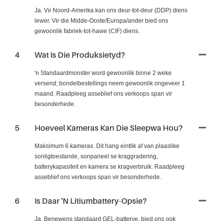
Ja. Vir Noord-Amerika kan ons deur-tot-deur (DDP) diens
lewer. Vir die Midde-Ooste/Europa/ander bied ons
gewoonlik fabriek-tot-hawe (CIF) diens.
4
Wat Is Die Produksietyd?
'n Standaardmonster word gewoonlik binne 2 weke
versend; bondelbestellings neem gewoonlik ongeveer 1
maand. Raadpleeg asseblief ons verkoops span vir
besonderhede.
5
Hoeveel Kameras Kan Die Sleepwa Hou?
Maksimum 6 kameras. Dit hang eintlik af van plaaslike
sonligtoestande, sonpaneel se kraggradering,
batterykapasiteit en kamera se kragverbruik. Raadpleeg
asseblief ons verkoops span vir besonderhede.
6
Is Daar 'n Litiumbattery-Opsie?
Ja. Benewens standaard GEL-batterye, bied ons ook