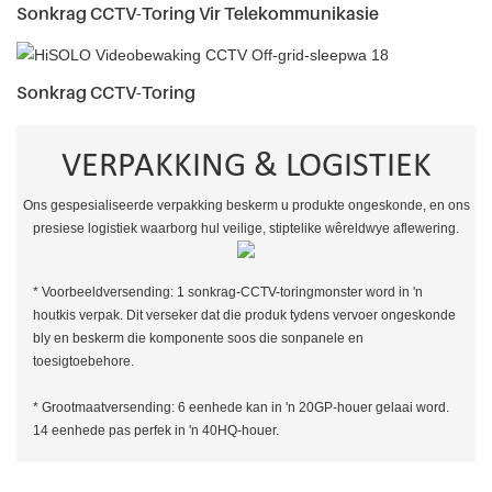
Sonkrag CCTV-Toring Vir Telekommunikasie
Sonkrag CCTV-Toring
VERPAKKING & LOGISTIEK
Ons gespesialiseerde verpakking beskerm u produkte ongeskonde, en ons
presiese logistiek waarborg hul veilige, stiptelike wêreldwye aflewering.
* Voorbeeldversending: 1 sonkrag-CCTV-toringmonster word in 'n
houtkis verpak. Dit verseker dat die produk tydens vervoer ongeskonde
bly en beskerm die komponente soos die sonpanele en
toesigtoebehore.
* Grootmaatversending: 6 eenhede kan in 'n 20GP-houer gelaai word.
14 eenhede pas perfek in 'n 40HQ-houer.