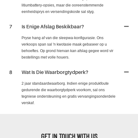
litiumbattery-opsies, maar die ooreenstemmende
eenheidsprys en versendingskoste sal styg.
7
Is Enige Afslag Beskikbaar?
Pryse hang af van die sleepwa-konfigurasie. Ons
verkoops span sal 'n kwotasie maak gebaseer op u
behoeftes. Op grond hiervan kan afslag gegee word vir
bestellings met volle houers.
8
Wat Is Die Waarborgtydperk?
2 jaar standaardwaarborg. Indien enige produkfoute
gedurende die waarborgtydperk voorkom, sal ons
tegniese ondersteuning en gratis vervangingsonderdele
verskaf.
GET IN TOUCH WITH US