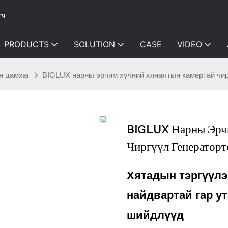
гч
PRODUCTS
SOLUTION
CASE
VIDEO
н цамхаг
BIGLUX нарны эрчим хүчний хяналтын камертай чир
BIGLUX Нарны Эрч
Чиргүүл Генераторт
Хятадын тэргүүлэ
найдвартай гар у
шийдлүүд