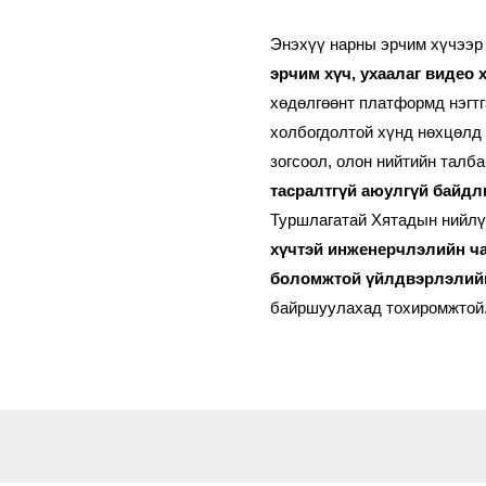
Энэхүү нарны эрчим хүчээр
эрчим хүч, ухаалаг видео 
хөдөлгөөнт платформд нэгтг
холбогдолтой хүнд нөхцөлд 
зогсоол, олон нийтийн талб
тасралтгүй аюулгүй байдл
Туршлагатай Хятадын нийлү
хүчтэй инженерчлэлийн ча
боломжтой үйлдвэрлэлий
байршуулахад тохиромжтой