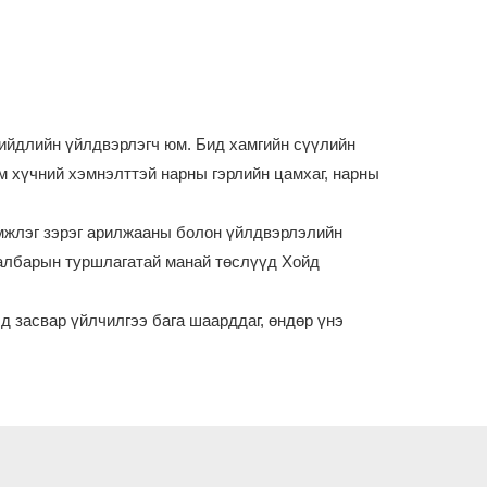
шийдлийн үйлдвэрлэгч юм. Бид хамгийн сүүлийн
м хүчний хэмнэлттэй нарны гэрлийн цамхаг, нарны
дэмжлэг зэрэг арилжааны болон үйлдвэрлэлийн
салбарын туршлагатай манай төслүүд Хойд
 засвар үйлчилгээ бага шаарддаг, өндөр үнэ