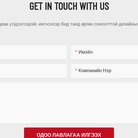
GET IN TOUCH WITH US
раа үлдээгээрэй, ингэснээр бид танд өргөн сонголттой дизайны
Имэйл
Компанийн Нэр
ОДОО ЛАВЛАГАА ИЛГЭЭХ