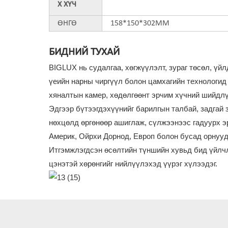
Х ХҮЧ
ӨНГӨ
158*150*302ММ
БИДНИЙ ТУХАЙ
BIGLUX нь судалгаа, хөгжүүлэлт, зураг төсөл, ү
үеийн нарны чиргүүл болон цамхагийн технологид 
хяналтын камер, хөдөлгөөнт эрчим хүчний шийдлү
Эдгээр бүтээгдэхүүнийг барилгын талбай, задгай 
нөхцөлд өргөнөөр ашиглаж, сүлжээнээс гадуурх э
Америк, Ойрхи Дорнод, Европ болон бусад орнууд
Итгэмжлэгдсэн өсөлтийн түншийн хувьд бид үйлчл
цэнэтэй хөрөнгийг нийлүүлэхэд үүрэг хүлээдэг.