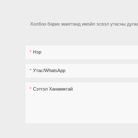
Холбоо барих маягтанд имэйл эсвэл утасны дугаа
Нэр
Утас/WhatsApp
Сэтгэл Ханамжтай