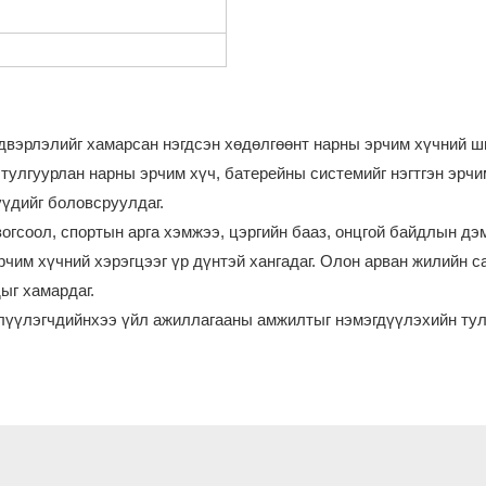
йлдвэрлэлийг хамарсан нэгдсэн хөдөлгөөнт нарны эрчим хүчний 
тулгуурлан нарны эрчим хүч, батерейны системийг нэгтгэн эрчи
үдийг боловсруулдаг.
зогсоол, спортын арга хэмжээ, цэргийн бааз, онцгой байдлын 
рчим хүчний хэрэгцээг үр дүнтэй хангадаг. Олон арван жилийн 
ыг хамардаг.
үүлэгчдийнхээ үйл ажиллагааны амжилтыг нэмэгдүүлэхийн тулд