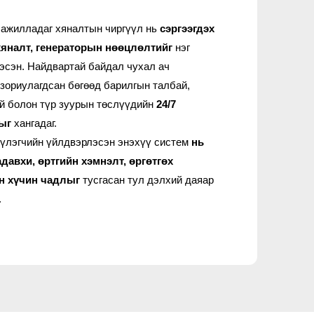
 ажилладаг хяналтын чиргүүл нь
сэргээгдэх
хяналт, генераторын нөөцлөлтийг
нэг
эсэн. Найдвартай байдал чухал ач
зориулагдсан бөгөөд барилгын талбай,
ай болон түр зуурын төслүүдийн
24/7
ыг
хангадаг.
үлэгчийн үйлдвэрлэсэн энэхүү систем
нь
давхи, өртгийн хэмнэлт, өргөтгөх
н хүчин чадлыг
тусгасан тул дэлхий даяар
.