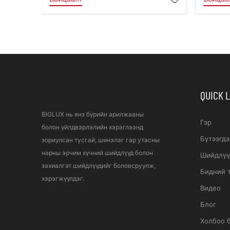
Нарны Камерын Чиргүүл
Хүчн
IP65 Дуран Шураг
Чирг
QUICK 
BIGLUX нь янз бүрийн арилжааны
Гэр
болон үйлдвэрлэлийн хэрэглээнд
Бүтээгдэ
зориулсан тусгай, шинэлэг гар утасны
нарны эрчим хүчний шийдлүүд болон
Шийдлүү
захиалгат шийдлүүдийг боловсруулж,
Бидний 
хэрэгжүүлдэг.
Видео
Блог
Холбоо 