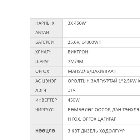
НАРНЫ Х
3X 450W
АВТАН
БАТЕРЕЙ
25.6V, 14000WH
ХЯНАГЧ
ВИКТРОН
ШУРАГ
7M/9M
ӨРГӨХ
МАНУЭЛЬ/ЦАХИЛГААН
AC ЦЭНЭГ
ОРОЛТЫН ЗАЛГУУРТАЙ 1*2.5KW 
ЛЭГЧ
ЭГЧ
ИНВЕРТЕР
450W
ЧИРГҮҮЛ
БӨМБӨЛӨГ ООСОР, ДАН ТЭНХЛЭГ
Н ГОХ, ӨРГӨХ ЦАГИРАГ
НӨӨЦЛӨ
3 КВТ ДИЗЕЛЬ ХӨДӨЛГҮҮР