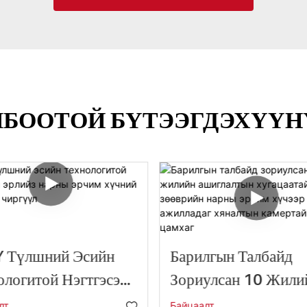
ЛБООТОЙ БҮТЭЭГДЭХҮҮН
 Түлшний Эсийн
Барилгын Талбайд
ологитой Нэгтгэсэн
Зориулсан 10 Жили
йз Нарны Эрчим
Ашиглалтын Хугаца
лт
Байцаалт