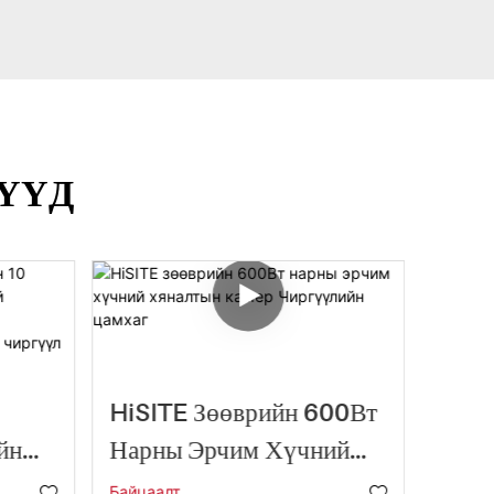
ҮҮД
HiSITE Зөөврийн 600Вт
Уул 
йн
Нарны Эрчим Хүчний
Зори
атай
Хяналтын Камер
Бате
Байцаалт
Байцаа