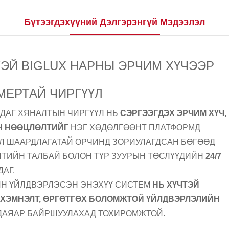
Бүтээгдэхүүний Дэлгэрэнгүй Мэдээлэл
ЭЙ BIGLUX НАРНЫ ЭРЧИМ ХҮЧЭЭР
МЕРТАЙ ЧИРГҮҮЛ
ДАГ ХЯНАЛТЫН ЧИРГҮҮЛ НЬ
СЭРГЭЭГДЭХ ЭРЧИМ ХҮЧ,
Н НӨӨЦЛӨЛТИЙГ
НЭГ ХӨДӨЛГӨӨНТ ПЛАТФОРМД
АЛ ШААРДЛАГАТАЙ ОРЧИНД ЗОРИУЛАГДСАН БӨГӨӨД
ЙТИЙН ТАЛБАЙ БОЛОН ТҮР ЗУУРЫН ТӨСЛҮҮДИЙН
24/7
АГ.
ЙН ҮЙЛДВЭРЛЭСЭН ЭНЭХҮҮ СИСТЕМ
НЬ ХҮЧТЭЙ
ХЭМНЭЛТ, ӨРГӨТГӨХ БОЛОМЖТОЙ ҮЙЛДВЭРЛЭЛИЙН
 ДАЯАР БАЙРШУУЛАХАД ТОХИРОМЖТОЙ.