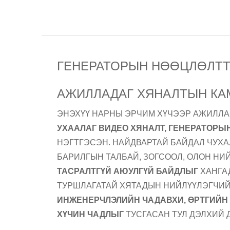
ГЕНЕРАТОРЫН НӨӨЦЛӨЛТТ
АЖИЛЛАДАГ ХЯНАЛТЫН КА
ЭНЭХҮҮ НАРНЫ ЭРЧИМ ХҮЧЭЭР АЖИЛЛА
УХААЛАГ ВИДЕО ХЯНАЛТ, ГЕНЕРАТОРЫ
НЭГТГЭСЭН. НАЙДВАРТАЙ БАЙДАЛ ЧУХ
БАРИЛГЫН ТАЛБАЙ, ЗОГСООЛ, ОЛОН НИ
ТАСРАЛТГҮЙ АЮУЛГҮЙ БАЙДЛЫГ
ХАНГАД
ТУРШЛАГАТАЙ ХЯТАДЫН НИЙЛҮҮЛЭГЧИ
ИНЖЕНЕРЧЛЭЛИЙН ЧАДАВХИ, ӨРТГИЙН 
ХҮЧИН ЧАДЛЫГ
ТУСГАСАН ТУЛ ДЭЛХИЙ