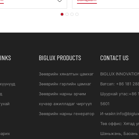
ий Хяналтын
Зөөврийн Нарны Э
үүл
Хүчээр Ажилладаг
Хяналтын Камертай
Чиргүүл Цамхаг
LINKS
BIGLUX PRODUCTS
CONTACT US
Зөөврийн хяналтын цамхаг
BIGLUX INNOVATIO
хүүнүүд
Зөөврийн гэрлийн цамхаг
Ватсап
:
+86 181 28
д
Зөөврийн нарны эрчим
Шуурхай утас:
+86 
тухай
хүчээр ажилладаг чиргүүл
5601
Зөөврийн нарны генератор
И-мэйл:
info@biglu
Төв оффис:
Хятад у
барих
Шэньжэнь, Баоань 