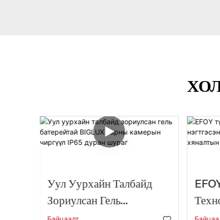
ХО
00Вт
Уул Уурхайн Талбайд
EFOY
ий
Зориулсан Гель
Техн
Батерейтай BIGLUX
Эрли
Байцаалт
Байцаа