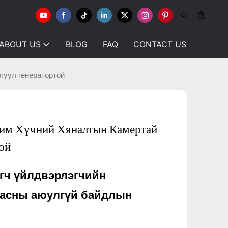
ABOUT US
BLOG
FAQ
CONTACT US
гүүл генератортой
им Хүчний Хяналтын Камертай
ой
гч үйлдвэрлэгчийн
тасны аюулгүй байдлын