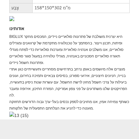
158*150*302 מ"מ
צֶבַע
אודותינו
BIGLUX היא יצרנית משולבת של פתרונות סולאריים ניידים, המכסים מחקר
ופיתוח, תכנון וייצור. בהסתמך על טכנולוגיה מתקדמת של קרוואנים ומגדלים
סולאריים, אנו משלבים אנרגיה סולארית ומערכות סולאריות כדי לפתח מגדלי
תאורה סולאריים חסכוניים באנרגיה, מגדלי טלוויזיה במעגל סגור סולאריים
ופתרונות חשמל ניידים.
מוצרים אלה מיושמים באופן נרחב בתרחישים מסחריים ותעשייתיים כגון אתרי
בנייה, חניונים חיצוניים, אירועי ספורט, בסיסים צבאיים ותמיכה בחירום, ועונים
ביעילות על צרכי חשמל מחוץ לרשת החשמל. עם עשרות שנות ניסיון בתעשייה,
הפרויקטים שלנו משתרעים על פני צפון אמריקה, המזרח התיכון, אירופה ומעבר
לה.
כשותף צמיחה אמין, אנו מחויבים לספק נכסים בעלי ערך גבוה הדורשים תחזוקה
מועטה כדי להניע את הצלחתם התפעולית של הלקוחות.