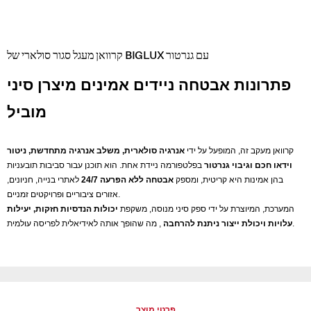
קרוואן מעגל סגור סולארי של BIGLUX עם גנרטור
פתרונות אבטחה ניידים אמינים מיצרן סיני
מוביל
קרוואן מעקב זה, המופעל על ידי
אנרגיה סולארית, משלב אנרגיה מתחדשת, ניטור
וידאו חכם וגיבוי גנרטור
בפלטפורמה ניידת אחת. הוא תוכנן עבור סביבות תובעניות
בהן אמינות היא קריטית, ומספק
אבטחה ללא הפרעה 24/7
לאתרי בנייה, חניונים,
אזורים ציבוריים ופרויקטים זמניים.
המערכת, המיוצרת על ידי ספק סיני מנוסה, משקפת
יכולות הנדסיות חזקות, יעילות
, מה שהופך אותה לאידיאלית לפריסה עולמית.
עלויות ויכולת ייצור ניתנת להרחבה
פרטי מוצר