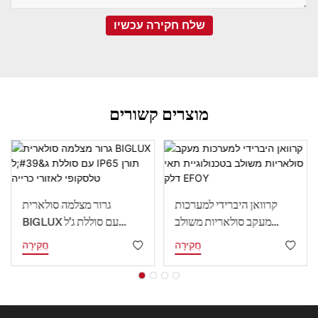
שלח חקירה עכשיו
מוצרים קשורים
קרוואן היברידי למערכות
גרור מצלמה סולארית
מעקב סולאריות משולב
BIGLUX עם סוללת ג'ל
בטכנולוגיית תאי דלק EFOY
IP65 תורן טלסקופי לאזורי
חֲקִירָה
חֲקִירָה
כרייה