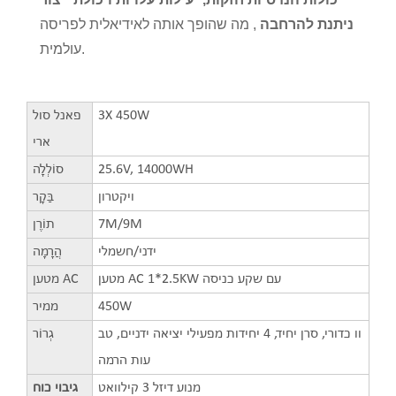
ניתנת להרחבה
, מה שהופך אותה לאידיאלית לפריסה
עולמית.
3X 450W
פאנל סול
ארי
25.6V, 14000WH
סוֹלְלָה
ויקטרון
בַּקָר
7M/9M
תוֹרֶן
ידני/חשמלי
הֲרָמָה
מטען AC 1*2.5KW עם שקע כניסה
מטען AC
450W
ממיר
וו כדורי, סרן יחיד, 4 יחידות מפעילי יציאה ידניים, טב
גְרוֹר
עות הרמה
מנוע דיזל 3 קילוואט
גיבוי כוח