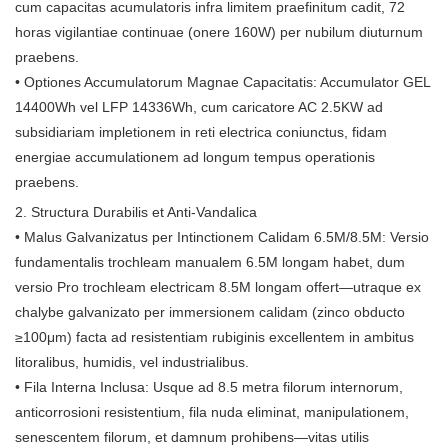
cum capacitas acumulatoris infra limitem praefinitum cadit, 72
horas vigilantiae continuae (onere 160W) per nubilum diuturnum
praebens.
• Optiones Accumulatorum Magnae Capacitatis: Accumulator GEL
14400Wh vel LFP 14336Wh, cum caricatore AC 2.5KW ad
subsidiariam impletionem in reti electrica coniunctus, fidam
energiae accumulationem ad longum tempus operationis
praebens.
2. Structura Durabilis et Anti-Vandalica
• Malus Galvanizatus per Intinctionem Calidam 6.5M/8.5M: Versio
fundamentalis trochleam manualem 6.5M longam habet, dum
versio Pro trochleam electricam 8.5M longam offert—utraque ex
chalybe galvanizato per immersionem calidam (zinco obducto
≥100μm) facta ad resistentiam rubiginis excellentem in ambitus
litoralibus, humidis, vel industrialibus.
• Fila Interna Inclusa: Usque ad 8.5 metra filorum internorum,
anticorrosioni resistentium, fila nuda eliminat, manipulationem,
senescentem filorum, et damnum prohibens—vitas utilis