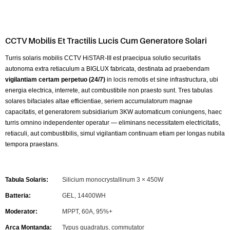
CCTV Mobilis Et Tractilis Lucis Cum Generatore Solari
Turris solaris mobilis CCTV HiSTAR-III est praecipua solutio securitatis
autonoma extra retiaculum a BIGLUX fabricata, destinata ad praebendam
vigilantiam certam perpetuo (24/7)
in locis remotis et sine infrastructura, ubi
energia electrica, interrete, aut combustibile non praesto sunt. Tres tabulas
solares bifaciales altae efficientiae, seriem accumulatorum magnae
capacitatis, et generatorem subsidiarium 3KW automaticum coniungens, haec
turris omnino independenter operatur — eliminans necessitatem electricitatis,
retiaculi, aut combustibilis, simul vigilantiam continuam etiam per longas nubila
tempora praestans.
Tabula Solaris:
Silicium monocrystallinum 3 × 450W
Batteria:
GEL, 14400WH
Moderator:
MPPT, 60A, 95%+
Arca Montanda:
Typus quadratus, commutator