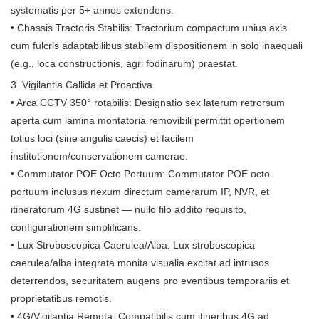
systematis per 5+ annos extendens.
• Chassis Tractoris Stabilis: Tractorium compactum unius axis
cum fulcris adaptabilibus stabilem dispositionem in solo inaequali
(e.g., loca constructionis, agri fodinarum) praestat.
3. Vigilantia Callida et Proactiva
• Arca CCTV 350° rotabilis: Designatio sex laterum retrorsum
aperta cum lamina montatoria removibili permittit opertionem
totius loci (sine angulis caecis) et facilem
institutionem/conservationem camerae.
• Commutator POE Octo Portuum: Commutator POE octo
portuum inclusus nexum directum camerarum IP, NVR, et
itineratorum 4G sustinet — nullo filo addito requisito,
configurationem simplificans.
• Lux Stroboscopica Caerulea/Alba: Lux stroboscopica
caerulea/alba integrata monita visualia excitat ad intrusos
deterrendos, securitatem augens pro eventibus temporariis et
proprietatibus remotis.
• 4G/Vigilantia Remota: Compatibilis cum itineribus 4G ad