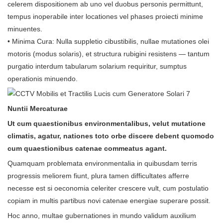
celerem dispositionem ab uno vel duobus personis permittunt,
tempus inoperabile inter locationes vel phases proiecti minime
minuentes.
• Minima Cura: Nulla suppletio cibustibilis, nullae mutationes olei
motoris (modus solaris), et structura rubigini resistens — tantum
purgatio interdum tabularum solarium requiritur, sumptus
operationis minuendo.
Nuntii Mercaturae
Ut cum quaestionibus environmentalibus, velut mutatione
climatis, agatur, nationes toto orbe discere debent quomodo
cum quaestionibus catenae commeatus agant.
Quamquam problemata environmentalia in quibusdam terris
progressis meliorem fiunt, plura tamen difficultates afferre
necesse est si oeconomia celeriter crescere vult, cum postulatio
copiam in multis partibus novi catenae energiae superare possit.
Hoc anno, multae gubernationes in mundo validum auxilium