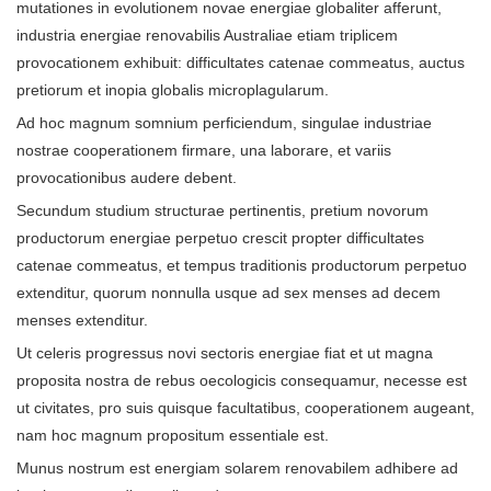
mutationes in evolutionem novae energiae globaliter afferunt,
industria energiae renovabilis Australiae etiam triplicem
provocationem exhibuit: difficultates catenae commeatus, auctus
pretiorum et inopia globalis microplagularum.
Ad hoc magnum somnium perficiendum, singulae industriae
nostrae cooperationem firmare, una laborare, et variis
provocationibus audere debent.
Secundum studium structurae pertinentis, pretium novorum
productorum energiae perpetuo crescit propter difficultates
catenae commeatus, et tempus traditionis productorum perpetuo
extenditur, quorum nonnulla usque ad sex menses ad decem
menses extenditur.
Ut celeris progressus novi sectoris energiae fiat et ut magna
proposita nostra de rebus oecologicis consequamur, necesse est
ut civitates, pro suis quisque facultatibus, cooperationem augeant,
nam hoc magnum propositum essentiale est.
Munus nostrum est energiam solarem renovabilem adhibere ad