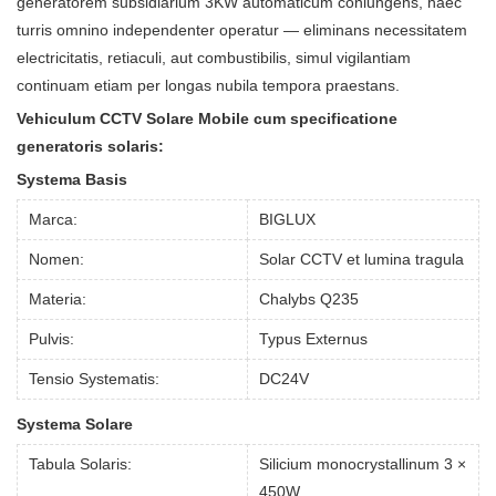
generatorem subsidiarium 3KW automaticum coniungens, haec
turris omnino independenter operatur — eliminans necessitatem
electricitatis, retiaculi, aut combustibilis, simul vigilantiam
continuam etiam per longas nubila tempora praestans.
Vehiculum CCTV Solare Mobile cum specificatione
generatoris solaris:
Systema Basis
Marca:
BIGLUX
Nomen:
Solar CCTV et lumina tragula
Materia:
Chalybs Q235
Pulvis:
Typus Externus
Tensio Systematis:
DC24V
Systema Solare
Tabula Solaris:
Silicium monocrystallinum 3 ×
450W