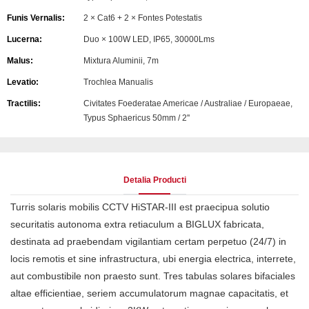
Funis Vernalis:
2 × Cat6 + 2 × Fontes Potestatis
Lucerna:
Duo × 100W LED, IP65, 30000Lms
Malus:
Mixtura Aluminii, 7m
Levatio:
Trochlea Manualis
Tractilis:
Civitates Foederatae Americae / Australiae / Europaeae,
Typus Sphaericus 50mm / 2''
Detalia Producti
Turris solaris mobilis CCTV HiSTAR-III est praecipua solutio
securitatis autonoma extra retiaculum a BIGLUX fabricata,
destinata ad praebendam vigilantiam certam perpetuo (24/7) in
locis remotis et sine infrastructura, ubi energia electrica, interrete,
aut combustibile non praesto sunt. Tres tabulas solares bifaciales
altae efficientiae, seriem accumulatorum magnae capacitatis, et