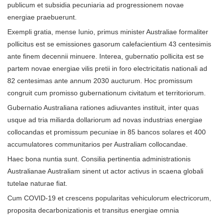
publicum et subsidia pecuniaria ad progressionem novae
energiae praebuerunt.
Exempli gratia, mense Iunio, primus minister Australiae formaliter
pollicitus est se emissiones gasorum calefacientium 43 centesimis
ante finem decennii minuere. Interea, gubernatio pollicita est se
partem novae energiae vilis pretii in foro electricitatis nationali ad
82 centesimas ante annum 2030 aucturum. Hoc promissum
congruit cum promisso gubernationum civitatum et territoriorum.
Gubernatio Australiana rationes adiuvantes instituit, inter quas
usque ad tria miliarda dollariorum ad novas industrias energiae
collocandas et promissum pecuniae in 85 bancos solares et 400
accumulatores communitarios per Australiam collocandae.
Haec bona nuntia sunt. Consilia pertinentia administrationis
Australianae Australiam sinent ut actor activus in scaena globali
tutelae naturae fiat.
Cum COVID-19 et crescens popularitas vehiculorum electricorum,
proposita decarbonizationis et transitus energiae omnia