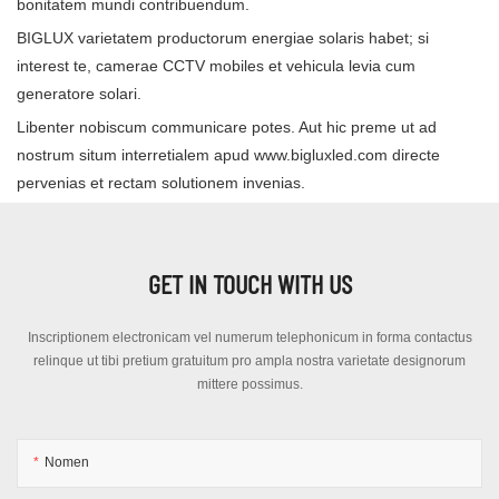
bonitatem mundi contribuendum.
BIGLUX varietatem productorum energiae solaris habet; si
interest te, camerae CCTV mobiles et vehicula levia cum
generatore solari.
Libenter nobiscum communicare potes. Aut hic preme ut ad
nostrum situm interretialem apud www.bigluxled.com directe
pervenias et rectam solutionem invenias.
GET IN TOUCH WITH US
Inscriptionem electronicam vel numerum telephonicum in forma contactus
relinque ut tibi pretium gratuitum pro ampla nostra varietate designorum
mittere possimus.
Nomen