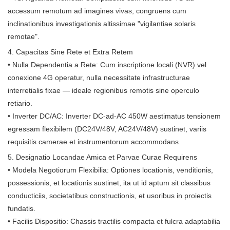
accessum remotum ad imagines vivas, congruens cum
inclinationibus investigationis altissimae "vigilantiae solaris
remotae".
4. Capacitas Sine Rete et Extra Retem
• Nulla Dependentia a Rete: Cum inscriptione locali (NVR) vel
conexione 4G operatur, nulla necessitate infrastructurae
interretialis fixae — ideale regionibus remotis sine operculo
retiario.
• Inverter DC/AC: Inverter DC-ad-AC 450W aestimatus tensionem
egressam flexibilem (DC24V/48V, AC24V/48V) sustinet, variis
requisitis camerae et instrumentorum accommodans.
5. Designatio Locandae Amica et Parvae Curae Requirens
• Modela Negotiorum Flexibilia: Optiones locationis, venditionis,
possessionis, et locationis sustinet, ita ut id aptum sit classibus
conducticiis, societatibus constructionis, et usoribus in proiectis
fundatis.
• Facilis Dispositio: Chassis tractilis compacta et fulcra adaptabilia