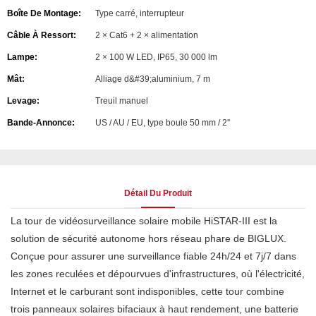
Boîte De Montage:
Type carré, interrupteur
Câble À Ressort:
2 × Cat6 + 2 × alimentation
Lampe:
2 × 100 W LED, IP65, 30 000 lm
Mât:
Alliage d&#39;aluminium, 7 m
Levage:
Treuil manuel
Bande-Annonce:
US / AU / EU, type boule 50 mm / 2''
Détail Du Produit
La tour de vidéosurveillance solaire mobile HiSTAR-III est la
solution de sécurité autonome hors réseau phare de BIGLUX.
Conçue pour assurer une surveillance fiable 24h/24 et 7j/7 dans
les zones reculées et dépourvues d'infrastructures, où l'électricité,
Internet et le carburant sont indisponibles, cette tour combine
trois panneaux solaires bifaciaux à haut rendement, une batterie