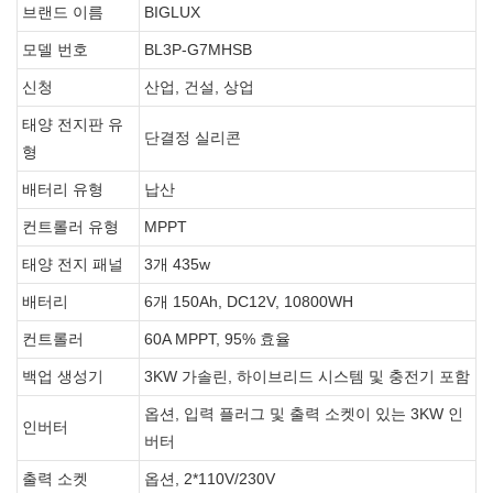
브랜드 이름
BIGLUX
모델 번호
BL3P-G7MHSB
신청
산업, 건설, 상업
태양 전지판 유
단결정 실리콘
형
배터리 유형
납산
컨트롤러 유형
MPPT
태양 전지 패널
3개 435w
배터리
6개 150Ah, DC12V, 10800WH
컨트롤러
60A MPPT, 95% 효율
백업 생성기
3KW 가솔린, 하이브리드 시스템 및 충전기 포함
옵션, 입력 플러그 및 출력 소켓이 있는 3KW 인
인버터
버터
출력 소켓
옵션, 2*110V/230V