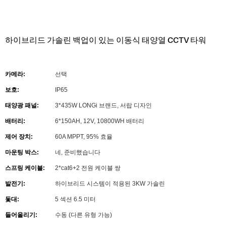
하이브리드 가솔린 백업이 있는 이동식 태양열 CCTV 타워
카메라:
선택
보호:
IP65
태양광 패널:
3*435W LONGi 브랜드, 서랍 디자인
배터리:
6*150AH, 12V, 10800WH 배터리
제어 장치:
60A MPPT, 95% 효율
마운팅 박스:
네, 준비했습니다
스프링 케이블:
2*cat6+2 전원 케이블 쌍
발전기:
하이브리드 시스템이 적용된 3KW 가솔린
돛대:
5 섹션 6.5 미터
들어올리기:
수동 (다른 유형 가능)