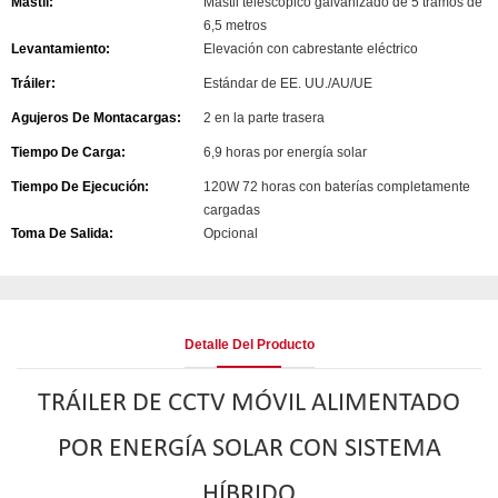
Mástil:
Mástil telescópico galvanizado de 5 tramos de
6,5 metros
Levantamiento:
Elevación con cabrestante eléctrico
Tráiler:
Estándar de EE. UU./AU/UE
Agujeros De Montacargas:
2 en la parte trasera
Tiempo De Carga:
6,9 horas por energía solar
Tiempo De Ejecución:
120W 72 horas con baterías completamente
cargadas
Toma De Salida:
Opcional
Detalle Del Producto
TRÁILER DE CCTV MÓVIL ALIMENTADO
POR ENERGÍA SOLAR CON SISTEMA
HÍBRIDO