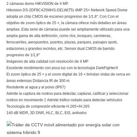
2 cámaras domo HIKVISION de 4 MP.
Hikvision DS-2DF8C425MHS-DELW(T5) 4MP 25× Network Speed ​​Dome
adopta un chip CMOS de escaneo progresivo de 1/1.8". Con Con el
objetivo de zoom óptico de 25 ×, la cámara ofrece más detalles en áreas
amplias. Esta serie de cámaras puede ser ampliamente utilizado para una
amplia gama de alta definición, como ríos, bosques, carreteras,
ferrocarriles, aeropuertos, puertos, plazas, parques, paisajes spots,
estaciones y grandes recintos, etc. Sensor dual CMOS de barrido
progresivo de 1/1,8"
Imágenes de alta calidad con resolución de 4 MP
Excelente rendimiento con poca luz con la tecnología DarkFighterX
El zoom óptico de 25 × y el zoom digital de 16 × brindan vistas de cerca en
áreas extensas Distancia IR de 300 m
Resistente al agua y al polvo (IP67)
Admite la captura de rostros para detectar, capturar, calificar y seleccionar
rostros en movimiento  Admite tráfico rodado para detectar vehículos
Tecnología de compresión eficiente H.265+/H.265
140 dB WDR, 3D DNR, HLC, BLC, EIS, antivaho