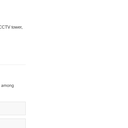
 CCTV tower,
sa among