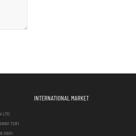
INTERNATIONAL MARKET
N LTD
 2880 7281
8 5601