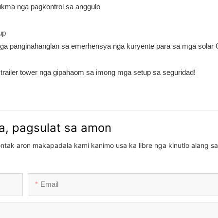
ukma nga pagkontrol sa anggulo
up
 mga panginahanglan sa emerhensya nga kuryente para sa mga solar
trailer tower nga gipahaom sa imong mga setup sa seguridad!
, pagsulat sa amon
ontak aron makapadala kami kanimo usa ka libre nga kinutlo alang 
Email