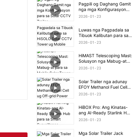
Pagpili og Daghang Gamit
nga mga Konfigurasyon
para sa Solar CCTV Trailer
2026
01
23
Luwas nga Pagpadala sa
Tibuok Kalibutan para sa
HiSOLO Solar CCTV Tower
2026
01
23
ug Mobile CCTV Trailer
HiMAST Telescoping Mast:
Solusyon nga Mabug-at
para sa Mobile Solar
2026
01
23
Tower
Solar Trailer nga adunay
EFOY Methanol Fuel Cell
ug Off-grid Power
2026
01
23
HiBOX Pro: Ang Kinatas-
ang AI-Ready Starlink Hub
para sa Smart Surveillance
2026
01
23
Mga Solar Trailer Jack