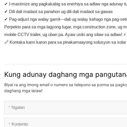
✔ I-maximize ang pagkakabig sa enerhiya sa adlaw nga adunay t
✔ Dili dali madaot sa panahon ug dili dali madaot sa gawas
✔ Pag-adjust nga walay gamit—dali ug walay kahago nga pag-set
Perpekto para sa mga lagyong lugar, mga construction zone, ug
mobile CCTV trailer, ug uban pa. Ayaw usiki ang silaw sa adlaw! ⚡
🔗 Kontaka kami karon para sa pinakamaayong solusyon sa solar 
Kung adunay daghang mga pangutana
Biyai ra ang imong email o numero sa telepono sa porma sa pagk
daghang mga laraw!
Ngalan
Kontento