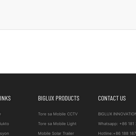
LINKS
BIGLUX PRODUCTS
CONTACT US
y
Tore sa Mobile CCTV
BIGLUX INNOVATIO
dukto
Tore sa Mobile Light
Whatsapp
:
+86 181
usyon
Mobile Solar Trailer
Hotline:
+86 188 187