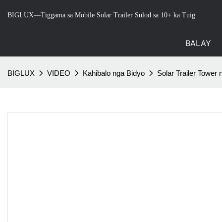
BIGLUX—Tiggama sa Mobile Solar Trailer Sulod sa 10+ ka Tuig
BALAY
BIGLUX
VIDEO
Kahibalo nga Bidyo
Solar Trailer Towe