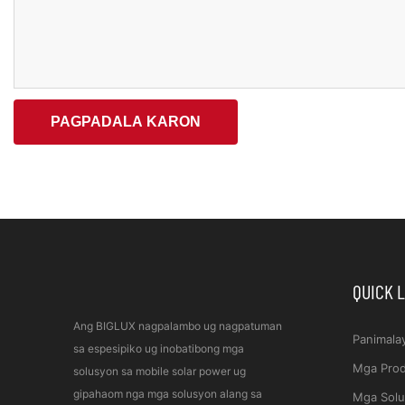
PAGPADALA KARON
QUICK 
Ang BIGLUX nagpalambo ug nagpatuman
Panimala
sa espesipiko ug inobatibong mga
Mga Pro
solusyon sa mobile solar power ug
gipahaom nga mga solusyon alang sa
Mga Sol