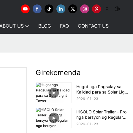
ABOUT US
BLOG
FAQ
CONTACT US
Girekomenda
Hugot nga Pagsulay sa
Kalidad para sa Solar Light
Tower
2026
01
23
HiSOLO Solar Trailer - Pro
nga bersyon ug Regular
nga bersyon
2026
01
23