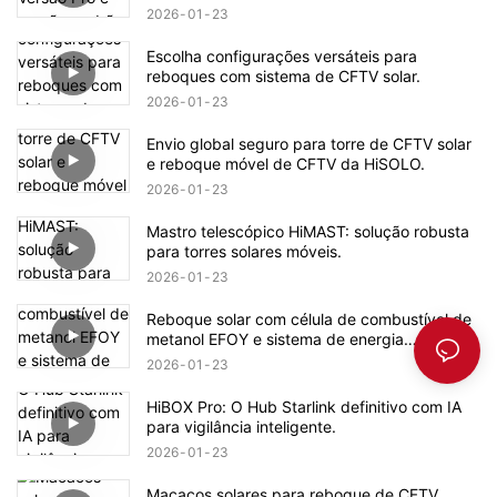
2026
01
23
Escolha configurações versáteis para
reboques com sistema de CFTV solar.
2026
01
23
Envio global seguro para torre de CFTV solar
e reboque móvel de CFTV da HiSOLO.
2026
01
23
Mastro telescópico HiMAST: solução robusta
para torres solares móveis.
2026
01
23
Reboque solar com célula de combustível de
metanol EFOY e sistema de energia
independente da rede.
2026
01
23
HiBOX Pro: O Hub Starlink definitivo com IA
para vigilância inteligente.
2026
01
23
Macacos solares para reboque de CFTV