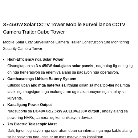
3*450W Solar CCTV Tower Mobile Surveillance CCTV
Camera Trailer Cube Tower
Mobile Solar Cctv Surveillance Camera Trailer Construction Site Monitoring
Security Camera Tower
High-Efficiency nga Solar Power
Gisangkapan sa
3 × 450W dual-glass solar panels
, naghatag lig-on ug lig-
on nga henerasyon sa enerhiya alang sa padayon nga operasyon.
Gamhanan nga Lithium Battery System
Gitukod uban
ang mga baterya sa lithium
gikan sa mga top-tier nga mga
tatak, nga nagsiguro nga malungtaron ug makanunayon nga suplay sa
kuryente.
Kasaligang Power Output
Nagsuporta sa
DC48V ug 2.5kW AC110V/230V output
, angay alang sa
powering NVRs, camera, ug komunikasyon device.
7m Electric Telescopic Mast
Dali, lig-on, ug sayon ​​nga operahan uban sa internal nga mga kable alang
sa hapsay nga pag-instalar ug mas maayo nga kasaligan.