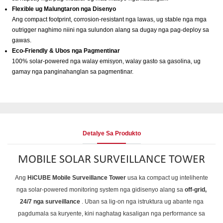
Flexible ug Malungtaron nga Disenyo
Ang compact footprint, corrosion-resistant nga lawas, ug stable nga mga
outrigger naghimo niini nga sulundon alang sa dugay nga pag-deploy sa
gawas.
Eco-Friendly & Ubos nga Pagmentinar
100% solar-powered nga walay emisyon, walay gasto sa gasolina, ug
gamay nga panginahanglan sa pagmentinar.
Detalye Sa Produkto
MOBILE SOLAR SURVEILLANCE TOWER
Ang
HiCUBE Mobile Surveillance Tower
usa ka compact ug intelihente
nga solar-powered monitoring system nga gidisenyo alang sa
off-grid,
24/7 nga surveillance
. Uban sa lig-on nga istruktura ug abante nga
pagdumala sa kuryente, kini naghatag kasaligan nga performance sa