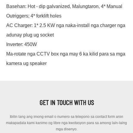
Basehan: Hot - dip galvanized, Malungtaron, 4* Manual
Outriggers; 4* forklift holes
AC Charger: 1* 2.5 KW nga naka-install nga charger nga
adunay plug ug socket
Inverter: 450W
Ma-rotate nga CCTV box nga may 6 ka kilid para sa mga
kamera ug speaker
GET IN TOUCH WITH US
Ibilin lang ang imong email o numero sa telepono sa contact form aron
makapadala kami kanimo og libre nga kwotasyon para sa among lain-laing
mga disenyo.