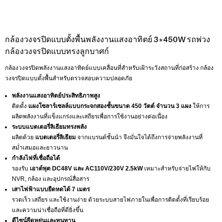
กล้องวงจรปิดแบบตั้งพื้นพลังงานแสงอาทิตย์ 3*450W รถพ่วง
กล้องวงจรปิดแบบทรงลูกบาศก์
กล้องวงจรปิดพลังงานแสงอาทิตย์แบบเคลื่อนที่สำหรับเฝ้าระวังสถานที่ก่อสร้าง กล้อง
วงจรปิดแบบตั้งพื้นสำหรับตรวจสอบความปลอดภัย
พลังงานแสงอาทิตย์ประสิทธิภาพสูง
ติดตั้ง
แผงโซลาร์เซลล์แบบกระจกสองชั้นขนาด 450 วัตต์ จำนวน 3 แผง
ให้การ
ผลิตพลังงานที่แข็งแกร่งและเสถียรเพื่อการใช้งานอย่างต่อเนื่อง
ระบบแบตเตอรี่ลิเธียมทรงพลัง
ผลิตด้วย
แบตเตอรี่ลิเธียม
จากแบรนด์ชั้นนำ จึงมั่นใจได้ถึงการจ่ายพลังงานที่
สม่ำเสมอและยาวนาน
กำลังไฟที่เชื่อถือได้
รองรับ
เอาต์พุต DC48V และ AC110V/230V 2.5kW
เหมาะสำหรับจ่ายไฟให้กับ
NVR, กล้อง และอุปกรณ์สื่อสาร
เสาไฟฟ้าแบบยืดหดได้ 7 เมตร
รวดเร็ว เสถียร และใช้งานง่าย ด้วยระบบสายไฟภายในเพื่อการติดตั้งที่เรียบร้อย
และความน่าเชื่อถือที่ดียิ่งขึ้น
ดีไซน์ยืดหยุ่นและทนทาน