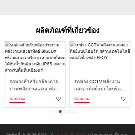
ผลิตภัณฑ์ที่เกี่ยวข้อง
รถพ่วงสำหรับกล้องถ่าย
รถพ่วง CCTV พลังงาน
ภาพพลังงานแสงอาทิตย์
แสงอาทิตย์แบบไฮบริด
BIGLUX พร้อมแบตเตอรี่
ผสานเทคโนโลยีเซลล์
สอบถาม
สอบถาม
เจล เสาแบบยืดหดได้กัน
เชื้อเพลิง EFOY
น้ำกันฝุ่นระดับ IP65
เหมาะสำหรับพื้นที่
เหมืองแร่
ลิขสิทธิ์ © 2026 BIGLUX |
แผนผังเว็บไซต์
|
นโยบายความเป็นส่วน