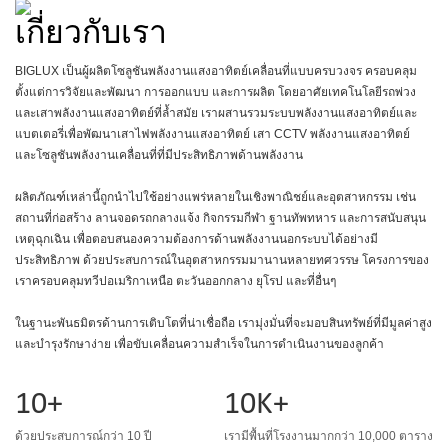
เกี่ยวกับเรา
BIGLUX เป็นผู้ผลิตโซลูชันพลังงานแสงอาทิตย์เคลื่อนที่แบบครบวงจร ครอบคลุม
ตั้งแต่การวิจัยและพัฒนา การออกแบบ และการผลิต โดยอาศัยเทคโนโลยีรถพ่วง
และเสาพลังงานแสงอาทิตย์ที่ล้ำสมัย เราผสานรวมระบบพลังงานแสงอาทิตย์และ
แบตเตอรี่เพื่อพัฒนาเสาไฟพลังงานแสงอาทิตย์ เสา CCTV พลังงานแสงอาทิตย์
และโซลูชันพลังงานเคลื่อนที่ที่มีประสิทธิภาพด้านพลังงาน
ผลิตภัณฑ์เหล่านี้ถูกนำไปใช้อย่างแพร่หลายในเชิงพาณิชย์และอุตสาหกรรม เช่น
สถานที่ก่อสร้าง ลานจอดรถกลางแจ้ง กิจกรรมกีฬา ฐานทัพทหาร และการสนับสนุน
เหตุฉุกเฉิน เพื่อตอบสนองความต้องการด้านพลังงานนอกระบบได้อย่างมี
ประสิทธิภาพ ด้วยประสบการณ์ในอุตสาหกรรมมานานหลายทศวรรษ โครงการของ
เราครอบคลุมทวีปอเมริกาเหนือ ตะวันออกกลาง ยุโรป และที่อื่นๆ
ในฐานะพันธมิตรด้านการเติบโตที่น่าเชื่อถือ เรามุ่งมั่นที่จะมอบสินทรัพย์ที่มีมูลค่าสูง
และบำรุงรักษาง่าย เพื่อขับเคลื่อนความสำเร็จในการดำเนินงานของลูกค้า
10+
10K+
ด้วยประสบการณ์กว่า 10 ปี
เรามีพื้นที่โรงงานมากกว่า 10,000 ตาราง