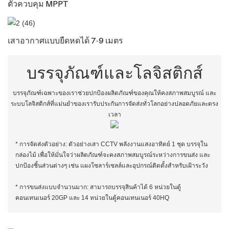
ตัวควบคุม MPPT
เสาอากาศแบบยืดหดได้ 7-9 เมตร
บรรจุภัณฑ์และโลจิสติกส์
บรรจุภัณฑ์เฉพาะของเราช่วยปกป้องผลิตภัณฑ์ของคุณให้คงสภาพสมบูรณ์ และ
ระบบโลจิสติกส์ที่แม่นยำของเรารับประกันการจัดส่งทั่วโลกอย่างปลอดภัยและตรง
เวลา
* การจัดส่งตัวอย่าง: ตัวอย่างเสา CCTV พลังงานแสงอาทิตย์ 1 ชุด บรรจุใน
กล่องไม้ เพื่อให้มั่นใจว่าผลิตภัณฑ์จะคงสภาพสมบูรณ์ระหว่างการขนส่ง และ
ปกป้องชิ้นส่วนต่างๆ เช่น แผงโซลาร์เซลล์และอุปกรณ์ติดตั้งสำหรับเฝ้าระวัง
* การขนส่งแบบจำนวนมาก: สามารถบรรจุสินค้าได้ 6 หน่วยในตู้
คอนเทนเนอร์ 20GP และ 14 หน่วยในตู้คอนเทนเนอร์ 40HQ