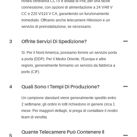
nostra centralina CCTV è dotata di PoE per una facile
connessione, con opzioni di alimentazione a 24 V/48 V
CC e 220 V/110 V CA, garantendo un funzionamento
immediato. Offriamo anche telecamere Hikvision e un
servizio di preinstallazione, se necessario.
3
Offrite Servizi Di Spedizione?
Sì. Per il Nord America, possiamo fornire un servizio porta
a porta (DDP). Per il Medio Oriente, l'Europa e altre
regioni, generalmente forniamo un servizio da fabbrica a
porto (CIF).
4
Quali Sono I Tempi Di Produzione?
Un campione standard viene generalmente spedito entro
2 settimane; gli ordini in lotti richiedono in genere circa 1
mese. Per maggiori dettagli, si prega di contattare il nostro
team di vendita.
Quante Telecamere Può Contenere Il
5