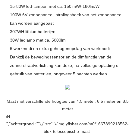
15-80W led-lampen met ca. 150lm/W-180lm/W;
100W 6V zonnepaneel, stralingshoek van het zonnepaneel
kan worden aangepast
307WH lithiumbatterijen
30W ledlamp met ca. 5000lm
6 werkmodi en extra geheugenopslag van werkmodi
Dankzij de bewegingssensor en de dimfunctie van de
zonne-straatverlichting kan deze, na volledige oplading of
gebruik van batterijen, ongeveer 5 nachten werken.
Mast met verschillende hoogtes van 4,5 meter, 6,5 meter en 8,5
meter
\N
","achtergrond":""},{"src":"//img.yfisher.com/m0/1667899213562-
blok-telescopische-mast-