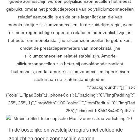
goede zonneschijn worden polysiliciumzonnecellen het meest
gebruikt, omdat het productieproces van polysiliciumzonnecellen
relatief eenvoudig is en de prijs lager ligt dan die van
monokristallijne siliciumzonnecellen. In de zuidelijke regio, waar
er meer regenachtige dagen en relatief minder zonlicht zijn, is
het beter om monokristallijne siliciumzonnecellen te gebruiken,
omdat de prestatieparameters van monokristallijne
siliciumzonnecellen relatief stabiel zijn. Amorfe
siliciumzonnecellen zijn beter bij onvoldoende zonlicht
buitenshuis, omdat amorfe siliciumzonnecellen lagere eisen
stellen aan de lichtomstandigheden.
","background":""}]" list-co
{"cols":1,"ipadCols":1,"phoneCols":1,"padding":"0","imgPadding":"0
255, 255, 1)","imgWidth":100,"color":"","itemRadius":"0","imgRadiu
255);" id="unit-bKMG8x4c0ZptKZs" ma
In de oostelijke en westelijke regio's met voldoende
zonlicht en goede zonneschijn worden