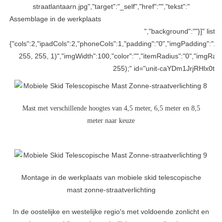
straatlantaarn.jpg","target":"_self","href":"","tekst":"
Assemblage in de werkplaats
","background":""}]" list-
{"cols":2,"ipadCols":2,"phoneCols":1,"padding":"0","imgPadding":"1
255, 255, 1)","imgWidth":100,"color":"","itemRadius":"0","imgRadi
255);" id="unit-caYDm1JrjRHlx0t" 
Mast met verschillende hoogtes van 4,5 meter, 6,5 meter en 8,5
meter naar keuze
Montage in de werkplaats van mobiele skid telescopische
mast zonne-straatverlichting
In de oostelijke en westelijke regio's met voldoende zonlicht en