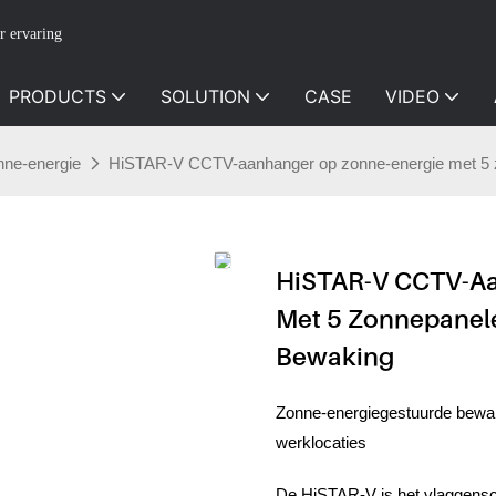
r ervaring
PRODUCTS
SOLUTION
CASE
VIDEO
nne-energie
HiSTAR-V CCTV-aanhanger op zonne-energie met 5 z
HiSTAR-V CCTV-Aa
Met 5 Zonnepanele
Bewaking
Zonne-energiegestuurde bewa
werklocaties
De HiSTAR-V is het vlaggensc