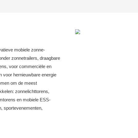
vatieve mobiele zonne-
nder zonnetrailers, draagbare
ens, voor commerciële en
ën voor hernieuwbare energie
stemen om de meest
kelen: zonnelichttorens,
mtorens en mobiele ESS-
en, sportevenementen,