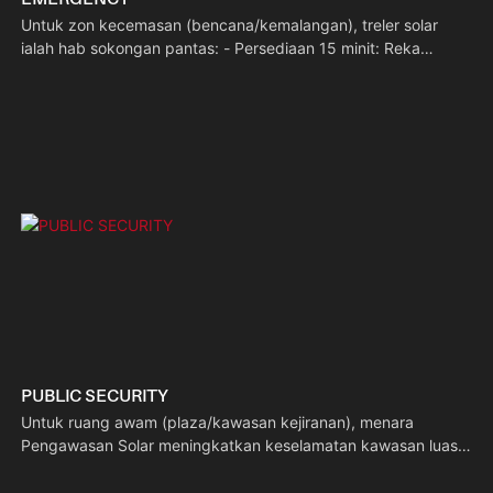
Untuk zon kecemasan (bencana/kemalangan), treler solar
ialah hab sokongan pantas: - Persediaan 15 minit: Reka
bentuk treler membolehkan penggunaan pantas. - Kuasa luar
grid: Solar + bateri menjalankan peralatan pengawasan untuk
penilaian risiko. - Berfokuskan CCTV: Pemantauan di tapak
masa nyata untuk membimbing operasi menyelamat.
PUBLIC SECURITY
Untuk ruang awam (plaza/kawasan kejiranan), menara
Pengawasan Solar meningkatkan keselamatan kawasan luas:
- Liputan luas: Tiang 9m menghapuskan titik buta melalui
pengawasan tinggi. - Penyelenggaraan rendah: Berkuasa