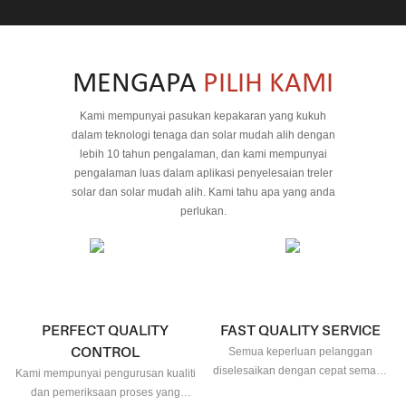
solar; penyelenggaraan minimum mengurangkan kos jangka
panjang. - Berfokuskan CCTV: Penglihatan malam 24/7 dan
amaran gerakan menghalang insiden keselamatan awam.
MENGAPA
PILIH KAMI
Kami mempunyai pasukan kepakaran yang kukuh
dalam teknologi tenaga dan solar mudah alih dengan
lebih 10 tahun pengalaman, dan kami mempunyai
pengalaman luas dalam aplikasi penyelesaian treler
solar dan solar mudah alih. Kami tahu apa yang anda
perlukan.
PERFECT QUALITY
FAST QUALITY SERVICE
CONTROL
Semua keperluan pelanggan
diselesaikan dengan cepat semasa
Kami mempunyai pengurusan kualiti
proses perkhidmatan
dan pemeriksaan proses yang