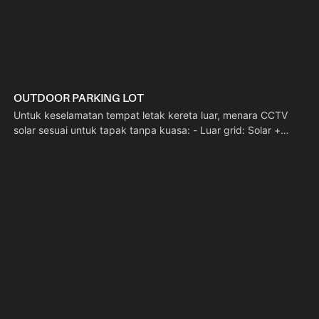
OUTDOOR PARKING LOT
Untuk keselamatan tempat letak kereta luar, menara CCTV
solar sesuai untuk tapak tanpa kuasa: - Luar grid: Solar +
bateri berkuasa pemantauan 24/7 tanpa akses grid. -
Persediaan pantas: Boleh digunakan dalam beberapa minit,
dengan kedudukan boleh alih. - Berfokuskan CCTV: Liputan
pengawasan 24/7 untuk mencegah risiko kecurian dan
perlanggaran.