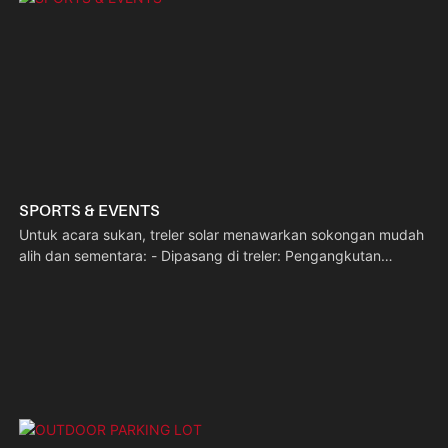
SPORTS & EVENTS
Untuk acara sukan, treler solar menawarkan sokongan mudah
alih dan sementara: - Dipasang di treler: Pengangkutan
pantas & persediaan di lokasi. - Berfokuskan CCTV:
Pengawasan orang ramai masa nyata untuk mengekalkan
ketenteraman acara. - Gangguan rendah: Sifar
pelepasan/bunyi bising, persekitaran acara yang sesuai.