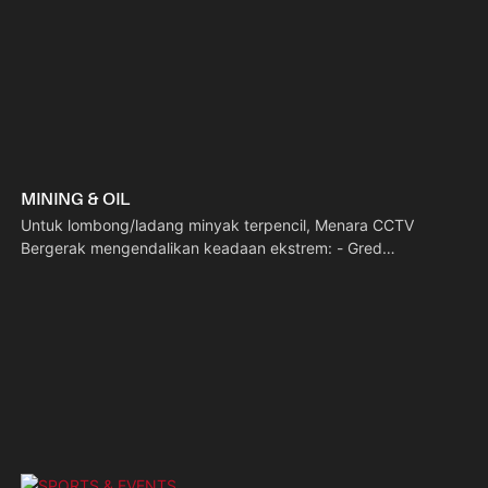
MINING & OIL
Untuk lombong/ladang minyak terpencil, Menara CCTV
Bergerak mengendalikan keadaan ekstrem: - Gred
perindustrian: Tahan habuk/air/angin untuk tapak yang keras.
- Luar grid: Solar + bateri besar membolehkan kuasa 24/7. -
Keselamatan pintar: Penglihatan malam dan amaran
pencerobohan mengurangkan risiko kecurian/keselamatan.