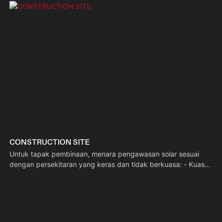
CONSTRUCTION SITE
Untuk tapak pembinaan, menara pengawasan solar sesuai
dengan persekitaran yang keras dan tidak berkuasa: - Kuasa
solar luar grid: Tiada pendawaian diperlukan untuk
penempatan yang fleksibel. - Tertumpu kepada CCTV:
Pengawasan penglihatan malam untuk menjejaki keselamatan
dan operasi di tapak. - Mudah alih: Penempatan semula
mudah disesuaikan dengan fasa pembinaan; sifar bahan