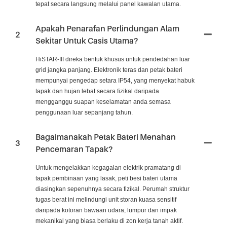
tepat secara langsung melalui panel kawalan utama.
Apakah Penarafan Perlindungan Alam
2
Sekitar Untuk Casis Utama?
HiSTAR-III direka bentuk khusus untuk pendedahan luar
grid jangka panjang. Elektronik teras dan petak bateri
mempunyai pengedap setara IP54, yang menyekat habuk
tapak dan hujan lebat secara fizikal daripada
mengganggu suapan keselamatan anda semasa
penggunaan luar sepanjang tahun.
Bagaimanakah Petak Bateri Menahan
3
Pencemaran Tapak?
Untuk mengelakkan kegagalan elektrik pramatang di
tapak pembinaan yang lasak, peti besi bateri utama
diasingkan sepenuhnya secara fizikal. Perumah struktur
tugas berat ini melindungi unit storan kuasa sensitif
daripada kotoran bawaan udara, lumpur dan impak
mekanikal yang biasa berlaku di zon kerja tanah aktif.