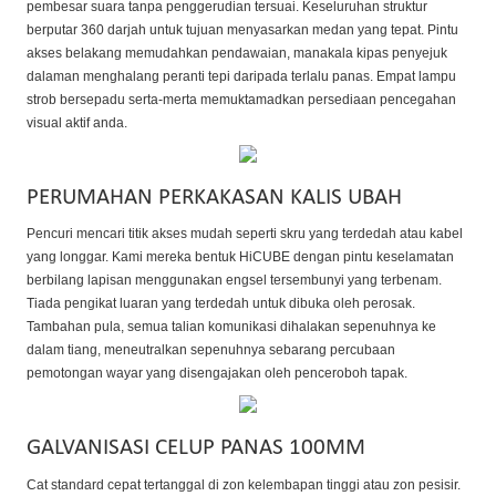
pembesar suara tanpa penggerudian tersuai. Keseluruhan struktur
berputar 360 darjah untuk tujuan menyasarkan medan yang tepat. Pintu
akses belakang memudahkan pendawaian, manakala kipas penyejuk
dalaman menghalang peranti tepi daripada terlalu panas. Empat lampu
strob bersepadu serta-merta memuktamadkan persediaan pencegahan
visual aktif anda.
PERUMAHAN PERKAKASAN KALIS UBAH
Pencuri mencari titik akses mudah seperti skru yang terdedah atau kabel
yang longgar. Kami mereka bentuk HiCUBE dengan pintu keselamatan
berbilang lapisan menggunakan engsel tersembunyi yang terbenam.
Tiada pengikat luaran yang terdedah untuk dibuka oleh perosak.
Tambahan pula, semua talian komunikasi dihalakan sepenuhnya ke
dalam tiang, meneutralkan sepenuhnya sebarang percubaan
pemotongan wayar yang disengajakan oleh penceroboh tapak.
GALVANISASI CELUP PANAS 100ΜM
Cat standard cepat tertanggal di zon kelembapan tinggi atau zon pesisir.