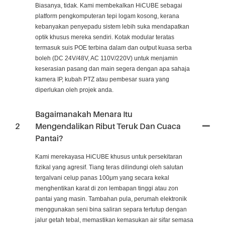
Biasanya, tidak. Kami membekalkan HiCUBE sebagai
platform pengkomputeran tepi logam kosong, kerana
kebanyakan penyepadu sistem lebih suka mendapatkan
optik khusus mereka sendiri. Kotak modular teratas
termasuk suis POE terbina dalam dan output kuasa serba
boleh (DC 24V/48V, AC 110V/220V) untuk menjamin
keserasian pasang dan main segera dengan apa sahaja
kamera IP, kubah PTZ atau pembesar suara yang
diperlukan oleh projek anda.
Bagaimanakah Menara Itu
2
Mengendalikan Ribut Teruk Dan Cuaca
Pantai?
Kami merekayasa HiCUBE khusus untuk persekitaran
fizikal yang agresif. Tiang teras dilindungi oleh salutan
tergalvani celup panas 100μm yang secara kekal
menghentikan karat di zon lembapan tinggi atau zon
pantai yang masin. Tambahan pula, perumah elektronik
menggunakan seni bina saliran separa tertutup dengan
jalur getah tebal, memastikan kemasukan air sifar semasa