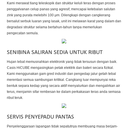
Kami merawat tiang teleskopik dan struktur keluli teras dengan proses
penggalvanan celup panas yang agresif, mencapai ketebalan salutan
zink yang purata melebihi 100 μm. Dilengkapi dengan cangkerang
bersalut serbuk luaran yang lasak, unit ini melawan karat yang dalam dan
degradasi struktur selama bertahun-tahun tanpa memerlukan
pengecatan semula.
SENIBINA SALIRAN SEDIA UNTUK RIBUT
Hujan lebat memusnahkan elektronik yang tidak tersusun dengan baik.
Casis HiCUBE mengasingkan petak elektrik dan bateri secara fizikal.
Kami menggunakan gam gred industri dan pengedap jalur getah tebal
merentasi semua sambungan kritikal. Cangkang luar mempunyai reka
bentuk separa kedap yang secara aktif menyalurkan dan mengalirkan air
terus, menjamin sifar rembesan ke dalam perkakasan teras anda semasa
ribut teruk.
SERVIS PENYEPADU PANTAS
Penyelenggaraan lapangan tidak sepatutnya membuang masa berjam-