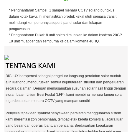
* Penghantaran Sampel: 1 sampel menara CCTV solar dibungkus
dalam kotak kayu. Ini memastikan produk kekal utuh semasa transit,
melindungi komponennya seperti panel solar dan lekapan
pengawasan.
* Penghantaran Pukal: 8 unit boleh dimuatkan ke dalam kontena 20GP.
18 unit muat dengan sempurna ke dalam kontena 40HQ.
TENTANG KAMI
BIGLUX beroperasi sebagai pengeluar langsung peralatan solar mudah
alih luar grid, menguruskan semua kejuruteraan struktur dan pengeluaran
secara dalaman. Dengan memasangkan susunan solar hasil tinggi dengan
storan bateri Litium Besi Fosfat (LFP), kami membina menara lampu solar
tugas berat dan menara CCTV yang mampan sendiri.
Penyelia tapak dan syarikat penyewaan peralatan menggunakan sistem
kami merentasi zon pembinaan, tempat letak kereta komersial, acara luar
yang besar dan operasi bantuan bencana. Berdasarkan kepakaran
pembuatan yang meluas, kami membekalkan infrastruktur luar grid yang