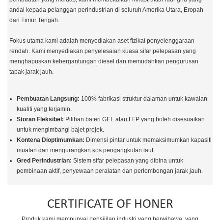
andal kepada pelanggan perindustrian di seluruh Amerika Utara, Eropah
dan Timur Tengah.
Fokus utama kami adalah menyediakan aset fizikal penyelenggaraan
rendah. Kami menyediakan penyelesaian kuasa sifar pelepasan yang
menghapuskan kebergantungan diesel dan memudahkan pengurusan
tapak jarak jauh.
Pembuatan Langsung:
100% fabrikasi struktur dalaman untuk kawalan
kualiti yang terjamin.
Storan Fleksibel:
Pilihan bateri GEL atau LFP yang boleh disesuaikan
untuk mengimbangi bajet projek.
Kontena Dioptimumkan:
Dimensi pintar untuk memaksimumkan kapasiti
muatan dan mengurangkan kos pengangkutan laut.
Gred Perindustrian:
Sistem sifar pelepasan yang dibina untuk
pembinaan aktif, penyewaan peralatan dan perlombongan jarak jauh.
CERTIFICATE OF HONER
Produk kami mempunyai pensijilan industri yang berwibawa, yang