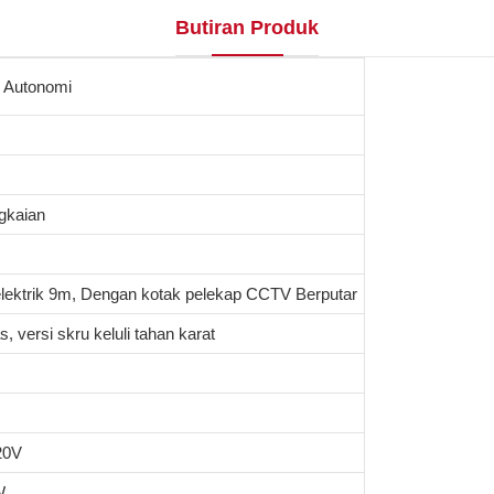
Butiran Produk
 Autonomi
gkaian
elektrik 9m, Dengan kotak pelekap CCTV Berputar
s, versi skru keluli tahan karat
20V
W