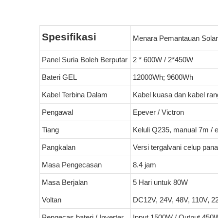
Spesifikasi
Menara Pemantauan Solar
Panel Suria Boleh Berputar
2 * 600W / 2*450W
Bateri GEL
12000Wh; 9600Wh
Kabel Terbina Dalam
Kabel kuasa dan kabel ran
Pengawal
Epever / Victron
Tiang
Keluli Q235, manual 7m / 
Pangkalan
Versi tergalvani celup pana
Masa Pengecasan
8.4 jam
Masa Berjalan
5 Hari untuk 80W
Voltan
DC12V, 24V, 48V, 110V, 2
Pengecas bateri / Inverter
Input 1500W / Output 450