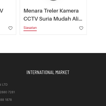
TV
Menara Treler Kamera
Trel
CCTV Suria Mudah Alih
BIG
600W HiSITE
Tele
Siasatan
Siasat
k
Gel
Per
INTERNATIONAL MARKET
N LTD
 2880 7281
188 1878