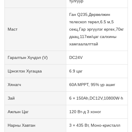
тулгуур
Ган Q235,Дөрвөлжин
телескоп төрөл,6.5 м,5
Маст
секц,Гар эргүүлэг өргөх,70кг
даац,117км/цаг салхины
хамгаалалттай
Гаралтын Хүчдэл (V)
DC24V
Цэнэглэх Хугацаа
6.9 цаг
Хянагч
60A MPPT, 95% үр ашиг
Зай
6 × 150Ah,DC12V,10800W·h
Ажлын Цаг
120 Вт-д 3 хоног
Нарны Хавтан
3 × 435 Вт, Моно-кристалл