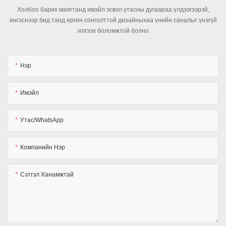
Холбоо барих маягтанд имэйл эсвэл утасны дугаараа үлдээгээрэй,
ингэснээр бид танд өргөн сонголттой дизайныхаа үнийн саналыг үнэгүй
илгээх боломжтой болно
Нэр
Имэйл
Утас/WhatsApp
Компанийн Нэр
Сэтгэл Ханамжтай