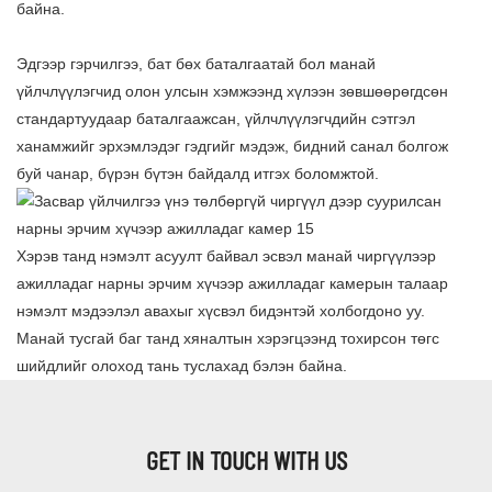
байна.
Эдгээр гэрчилгээ, бат бөх баталгаатай бол манай
үйлчлүүлэгчид олон улсын хэмжээнд хүлээн зөвшөөрөгдсөн
стандартуудаар баталгаажсан, үйлчлүүлэгчдийн сэтгэл
ханамжийг эрхэмлэдэг гэдгийг мэдэж, бидний санал болгож
буй чанар, бүрэн бүтэн байдалд итгэх боломжтой.
Хэрэв танд нэмэлт асуулт байвал эсвэл манай чиргүүлээр
ажилладаг нарны эрчим хүчээр ажилладаг камерын талаар
нэмэлт мэдээлэл авахыг хүсвэл бидэнтэй холбогдоно уу.
Манай тусгай баг танд хяналтын хэрэгцээнд тохирсон төгс
шийдлийг олоход тань туслахад бэлэн байна.
GET IN TOUCH WITH US