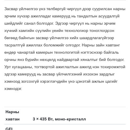
Засвар үйлчилгээ үнэ төлбөргүй чиргүүл дээр суурилсан нарны
эрчим хүчээр ажилладаг камерууд нь тандалтын асуудалгүй
шийдлийг санал болгодог. Эдгээр чиргүүл нь нарны эрчим
хүчний хамгийн сүүлийн үеийн технологиор тоноглогдсон
бөгөөд байнгын засвар үйлчилгээ хийх шаардлагагүйгээр
тасралтгүй ажиллах боломжийг олгодог. Нарны зайн хавтанг
өндөр чанартай камерын технологитой нэгтгэснээр байгаль
орчны янз бүрийн нөхцөлд найдвартай хяналтыг бий болгодог.
Урт хугацааны, тогтвортой ажиглалтын ажилд нэн тохиромжтой
эдгээр камерууд нь засвар үйлчилгээний ихээхэн зардлыг
хэмнээд зогсохгүй хэрэглэгчдийн үнэ цэнэтэй ажлын цагийг
хэмнэдэг.
Нарны
хавтан
3 × 435 Вт, моно-кристалл
GEL