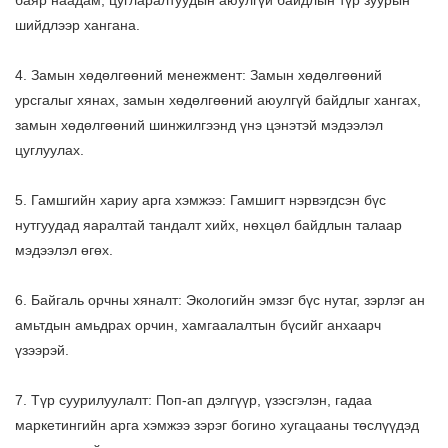
баяр наадам, цугларалтуудын аюулгүй байдлын түр зуурын
шийдлээр хангана.
4. Замын хөдөлгөөний менежмент: Замын хөдөлгөөний
урсгалыг хянах, замын хөдөлгөөний аюулгүй байдлыг хангах,
замын хөдөлгөөний шинжилгээнд үнэ цэнэтэй мэдээлэл
цуглуулах.
5. Гамшгийн хариу арга хэмжээ: Гамшигт нэрвэгдсэн бүс
нутгуудад яаралтай тандалт хийх, нөхцөл байдлын талаар
мэдээлэл өгөх.
6. Байгаль орчны хяналт: Экологийн эмзэг бүс нутаг, зэрлэг ан
амьтдын амьдрах орчин, хамгаалалтын бүсийг анхаарч
үзээрэй.
7. Түр суурилуулалт: Поп-ап дэлгүүр, үзэсгэлэн, гадаа
маркетингийн арга хэмжээ зэрэг богино хугацааны төслүүдэд