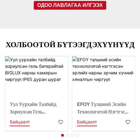
ОДОО ЛАВЛАГАА ИЛГЭЭХ
ХОЛБООТОЙ БҮТЭЭГДЭХҮҮНҮҮД
Уул Уурхайн Талбайд
EFOY Түлшний Эсийн
Зориулсан Гель
Технологитой Нэгтгэсэн
Батерейтай BIGLUX
Эрлийз Нарны Эрчим
Байцаалт
Байцаалт
Нарны Камерын
Хүчний Хяналтын
Чиргүүл IP65 Дуран
Чиргүүл