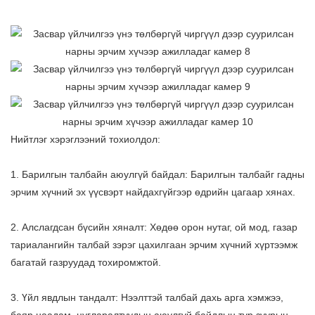
Нийтлэг хэрэглээний тохиолдол:
1. Барилгын талбайн аюулгүй байдал: Барилгын талбайг гадны
эрчим хүчний эх үүсвэрт найдахгүйгээр өдрийн цагаар хянах.
2. Алслагдсан бүсийн хяналт: Хөдөө орон нутаг, ой мод, газар
тариалангийн талбай зэрэг цахилгаан эрчим хүчний хүртээмж
багатай газруудад тохиромжтой.
3. Үйл явдлын тандалт: Нээлттэй талбай дахь арга хэмжээ,