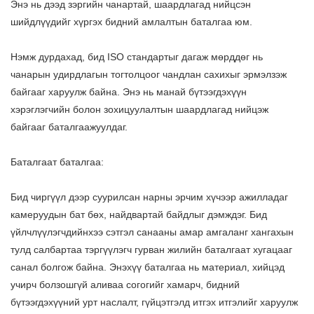
Энэ нь дээд зэргийн чанартай, шаардлагад нийцсэн
шийдлүүдийг хүргэх бидний амлалтын баталгаа юм.
Нэмж дурдахад, бид ISO стандартыг дагаж мөрддөг нь
чанарын удирдлагын тогтолцоог чандлан сахихыг эрмэлзэж
байгааг харуулж байна. Энэ нь манай бүтээгдэхүүн
хэрэглэгчийн болон зохицуулалтын шаардлагад нийцэж
байгааг баталгаажуулдаг.
Баталгаат баталгаа:
Бид чиргүүл дээр суурилсан нарны эрчим хүчээр ажилладаг
камеруудын бат бөх, найдвартай байдлыг дэмждэг. Бид
үйлчлүүлэгчдийнхээ сэтгэл санааны амар амгаланг хангахын
тулд салбартаа тэргүүлэгч гурван жилийн баталгаат хугацааг
санал болгож байна. Энэхүү баталгаа нь материал, хийцэд
учирч болзошгүй аливаа согогийг хамарч, бидний
бүтээгдэхүүний урт наслалт, гүйцэтгэлд итгэх итгэлийг харуулж