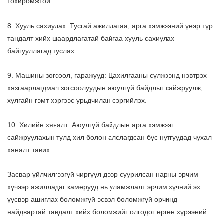
тохиромжтой.
8. Хууль сахиулах: Тусгай ажиллагаа, арга хэмжээний үеэр түр
тандалт хийх шаардлагатай байгаа хууль сахиулах
байгууллагад туслах.
9. Машины зогсоол, гаражууд: Цахилгааны сүлжээнд нэвтрэх
хязгаарлагдмал зогсоолуудын аюулгүй байдлыг сайжруулж,
хулгайн гэмт хэргээс урьдчилан сэргийлэх.
10. Хилийн хяналт: Аюулгүй байдлын арга хэмжээг
сайжруулахын тулд хил болон алслагдсан бүс нутгуудад чухал
хяналт тавих.
Засвар үйлчилгээгүй чиргүүл дээр суурилсан нарны эрчим
хүчээр ажилладаг камерууд нь уламжлалт эрчим хүчний эх
үүсвэр ашиглах боломжгүй эсвэл боломжгүй орчинд
найдвартай тандалт хийх боломжийг олгодог өргөн хүрээний