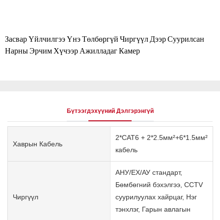
Засвар Үйлчилгээ Үнэ Төлбөргүй Чиргүүл Дээр Суурилсан
Нарны Эрчим Хүчээр Ажилладаг Камер
Бүтээгдэхүүний Дэлгэрэнгүй
2*CAT6 + 2*2.5мм²+6*1.5мм²
Хаврын Кабель
кабель
АНУ/ЕХ/АУ стандарт,
Бөмбөгний бэхэлгээ, CCTV
Чиргүүл
суурилуулах хайрцаг, Нэг
тэнхлэг, Гарын авлагын