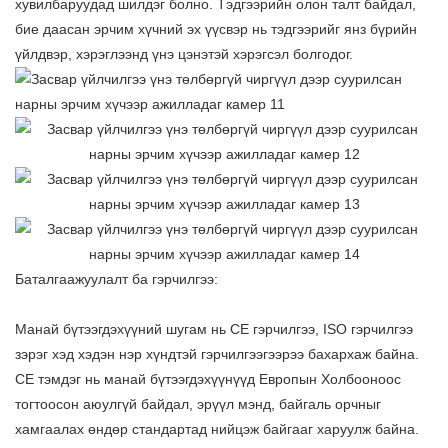
хувилбаруудад шилдэг болно. Тэдгээрийн олон талт байдал,
бие даасан эрчим хүчний эх үүсвэр нь тэдгээрийг янз бүрийн
үйлдвэр, хэрэглээнд үнэ цэнэтэй хэрэгсэл болгодог.
Баталгаажуулалт ба гэрчилгээ:
Манай бүтээгдэхүүний шугам нь CE гэрчилгээ, ISO гэрчилгээ
зэрэг хэд хэдэн нэр хүндтэй гэрчилгээгээрээ бахархаж байна.
CE тэмдэг нь манай бүтээгдэхүүнүүд Европын Холбооноос
тогтоосон аюулгүй байдал, эрүүл мэнд, байгаль орчныг
хамгаалах өндөр стандартад нийцэж байгааг харуулж байна.