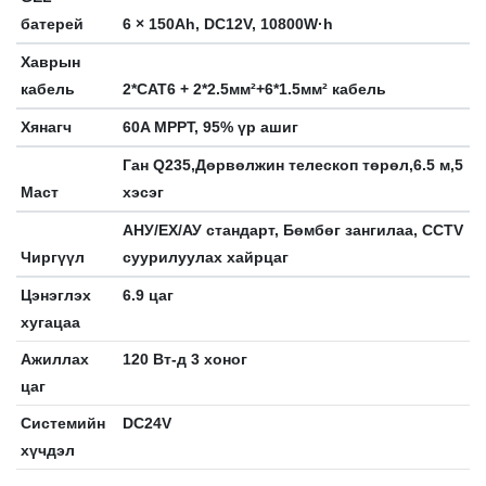
батерей
6 × 150Ah, DC12V, 10800W·h
Хаврын
кабель
2*CAT6 + 2*2.5мм²+6*1.5мм² кабель
Хянагч
60A MPPT, 95% үр ашиг
Ган Q235,Дөрвөлжин телескоп төрөл,6.5 м,5
Маст
хэсэг
АНУ/ЕХ/АУ стандарт, Бөмбөг зангилаа, CCTV
Чиргүүл
суурилуулах хайрцаг
Цэнэглэх
6.9 цаг
хугацаа
Ажиллах
120 Вт-д 3 хоног
цаг
Системийн
DC24V
хүчдэл