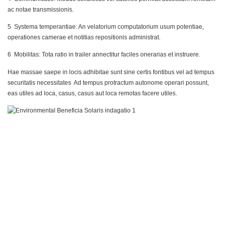
ac notae transmissionis.
​5 Systema temperantiae: An velatorium computatorium usum potentiae,
operationes camerae et notitias repositionis administrat.
​6 Mobilitas: Tota ratio in trailer annectitur faciles onerarias et instruere.
Hae massae saepe in locis adhibitae sunt sine certis fontibus vel ad tempus
securitatis necessitates Ad tempus protractum autonome operari possunt,
eas utiles ad loca, casus, casus aut loca remotas facere utiles.