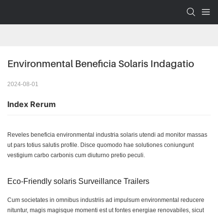
Environmental Beneficia Solaris Indagatio
2024-08-01
Index Rerum
Reveles beneficia environmental industria solaris utendi ad monitor massas
ut pars totius salutis profile. Disce quomodo hae solutiones coniungunt
vestigium carbo carbonis cum diuturno pretio peculi.
Eco-Friendly solaris Surveillance Trailers
Cum societates in omnibus industriis ad impulsum environmental reducere
nituntur, magis magisque momenti est ut fontes energiae renovabiles, sicut