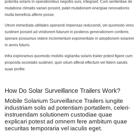
potentia solaris in operationibus negotiis suis, integrant. Cum sententiae de
mutatione climatis variari possint, patet mutationem energiae renovationis
multa beneficia afferre posse.
Utrum immediata utilitates operandi impensas reducendi, vel quomodo vires
sustineri possint ad viridiorem futurum in posteros generationem conferre,
sperare possumus videre incrementum exponentiale in adoptionem solarem
in annis futuris.
Infra exploramus quomodo mobilis vigilantia solaris trailer potest figere cum
proposita societatis sustineri, quin ullum afferat effectum vel fidem salutis
suae profile.
How Do Solar Surveillance Trailers Work?
Mobile Solarium Surveillance Trailers iungite
industriam solis ad potentiam portatilem, celeri-
instruendam solutionem custodiae quae
explicari potest ad omnem fere ambitum quae
securitas temporaria vel iaculis eget.