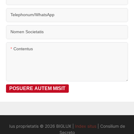
Telephonum/WhatsApp
Nomen Societatis
Contentus
POSUERE AUTEM MISIT
Ius proprietatis © 2026 BIGLUX |
Index situs
|
Consilium de
Secreto