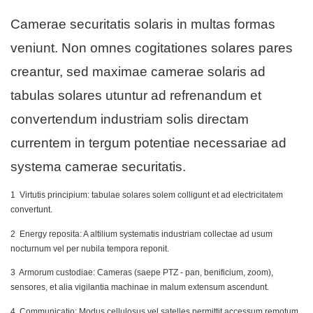
Camerae securitatis solaris in multas formas
veniunt. Non omnes cogitationes solares pares
creantur, sed maximae camerae solaris ad
tabulas solares utuntur ad refrenandum et
convertendum industriam solis directam
currentem in tergum potentiae necessariae ad
systema camerae securitatis.
1 Virtutis principium: tabulae solares solem colligunt et ad electricitatem
convertunt.
​2 Energy reposita: A altilium systematis industriam collectae ad usum
nocturnum vel per nubila tempora reponit.
​3 Armorum custodiae: Cameras (saepe PTZ - pan, benificium, zoom),
sensores, et alia vigilantia machinae in malum extensum ascendunt.
​4 Communicatio: Modus cellulosus vel satelles permittit accessum remotum