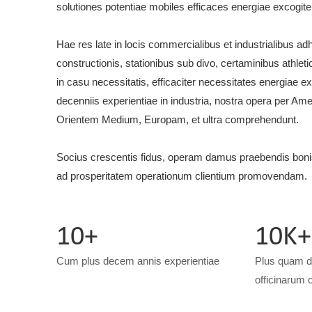
solutiones potentiae mobiles efficaces energiae excogit
Hae res late in locis commercialibus et industrialibus adhi
constructionis, stationibus sub divo, certaminibus athletici
in casu necessitatis, efficaciter necessitates energiae e
decenniis experientiae in industria, nostra opera per A
Orientem Medium, Europam, et ultra comprehendunt.
Socius crescentis fidus, operam damus praebendis bonis
ad prosperitatem operationum clientium promovendam.
10+
10K+
Cum plus decem annis experientiae
Plus quam d
officinarum