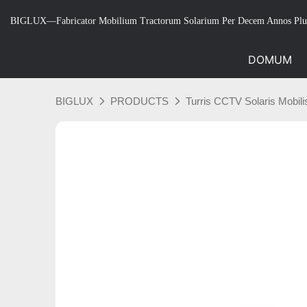
BIGLUX—Fabricator Mobilium Tractorum Solarium Per Decem Annos Plu
DOMUM
BIGLUX
PRODUCTS
Turris CCTV Solaris Mobili