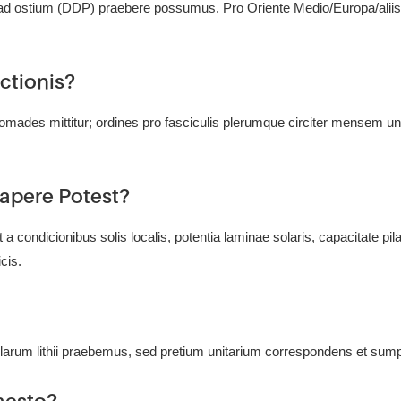
m ad ostium (DDP) praebere possumus. Pro Oriente Medio/Europa/aliis,
ctionis?
ades mittitur; ordines pro fasciculis plerumque circiter mensem u
apere Potest?
ondicionibus solis localis, potentia laminae solaris, capacitate pi
cis.
 pilarum lithii praebemus, sed pretium unitarium correspondens et sum
aesto?