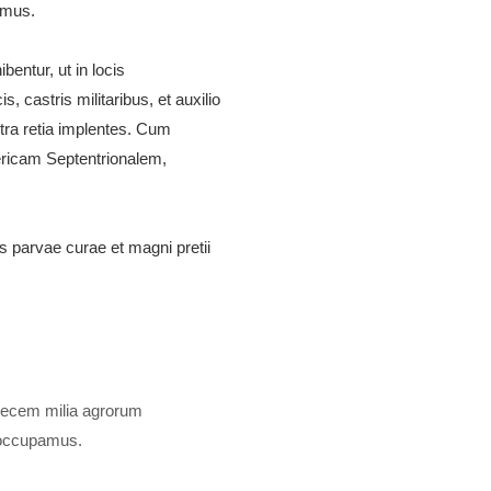
emus.
bentur, ut in locis
s, castris militaribus, et auxilio
xtra retia implentes. Cum
mericam Septentrionalem,
 parvae curae et magni pretii
ecem milia agrorum
 occupamus.