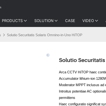
s
PRODUCTS
SOLUTION
CASE
VIDEO
s
Solutio Securitatis Solaris Omnino-in-Uno HiTOP
Solutio Securitati
Arca CCTV HiTOP haec contin
Accumulator lithium-ion 128
Moderator MPPT inclusus ad e
Introitus potentiae AC optionali
permittens
Haec configuratio significat sy