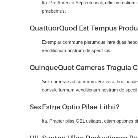
Ita. Pro America Septentrionali, officium ostiu
praebemus.
Quattuor
Quod Est Tempus Produ
Exemplar commune plerumque intra duas hebdom
venditionum nostrum de specificis.
Quinque
Quot Cameras Tragula C
Sex camerae ad summum. Re vera, hoc pendet a c
consule turmam venditionum nostram de specifi
Sex
Estne Optio Pilae Lithii?
Ita. Praeter pilas GEL usitatas, etiam optiones
VII
Suntne Ullae Deductiones Pr