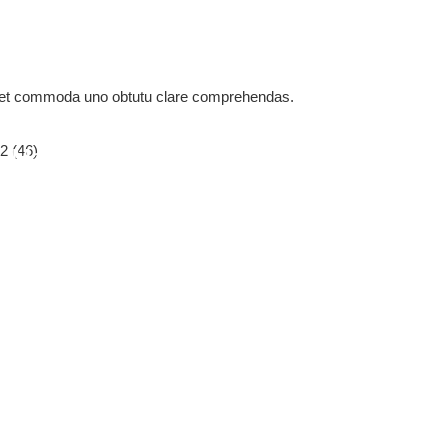
cti et commoda uno obtutu clare comprehendas.
Malus Telescopicus 7m-9m