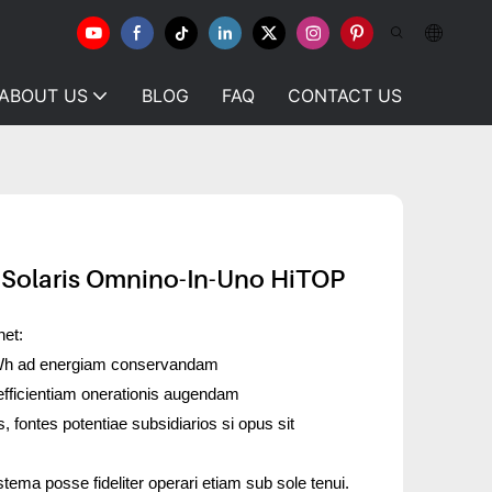
ABOUT US
BLOG
FAQ
CONTACT US
s Solaris Omnino-In-Uno HiTOP
et:
0Wh ad energiam conservandam
fficientiam onerationis augendam
s, fontes potentiae subsidiarios si opus sit
stema posse fideliter operari etiam sub sole tenui.