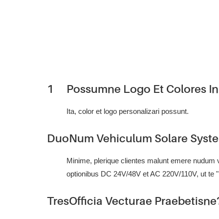
1
Possumne Logo Et Colores In
Ita, color et logo personalizari possunt.
Duo
Num Vehiculum Solare Syste
Minime, plerique clientes malunt emere nudum v
optionibus DC 24V/48V et AC 220V/110V, ut te "pl
Tres
Officia Vecturae Praebetisne