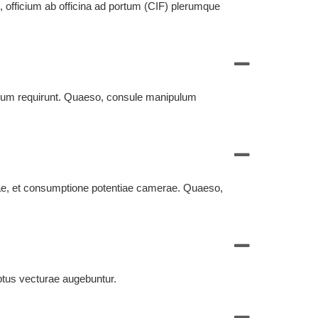
 officium ab officina ad portum (CIF) plerumque
num requirunt. Quaeso, consule manipulum
lae, et consumptione potentiae camerae. Quaeso,
ptus vecturae augebuntur.