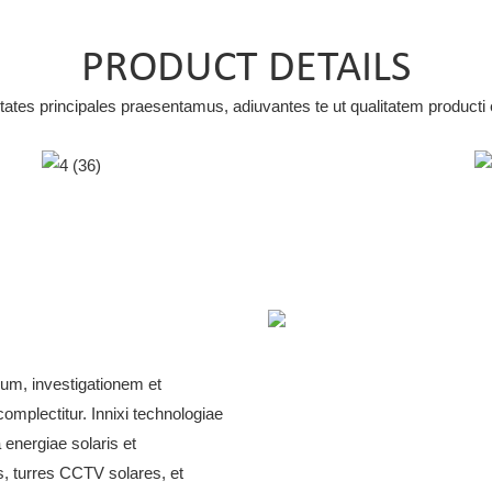
PRODUCT DETAILS
ietates principales praesentamus, adiuvantes te ut qualitatem produ
Arca CCTV Sex Laterum
um, investigationem et
mplectitur. Innixi technologiae
energiae solaris et
s, turres CCTV solares, et