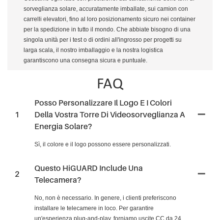
sorveglianza solare, accuratamente imballate, sui camion con
carrelli elevatori, fino al loro posizionamento sicuro nei container
per la spedizione in tutto il mondo. Che abbiate bisogno di una
singola unità per i test o di ordini all'ingrosso per progetti su
larga scala, il nostro imballaggio e la nostra logistica
garantiscono una consegna sicura e puntuale.
FAQ
Posso Personalizzare Il Logo E I Colori
1
Della Vostra Torre Di Videosorveglianza A
Energia Solare?
Sì, il colore e il logo possono essere personalizzati.
Questo HiGUARD Include Una
2
Telecamera?
No, non è necessario. In genere, i clienti preferiscono
installare le telecamere in loco. Per garantire
un'esperienza plug-and-play, forniamo uscite CC da 24