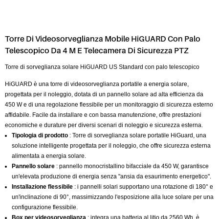
Torre Di Videosorveglianza Mobile HiGUARD Con Palo
Telescopico Da 4 M E Telecamera Di Sicurezza PTZ
Torre di sorveglianza solare HiGUARD US Standard con palo telescopico
HiGUARD è una torre di videosorveglianza portatile a energia solare,
progettata per il noleggio, dotata di un pannello solare ad alta efficienza da
450 W e di una regolazione flessibile per un monitoraggio di sicurezza esterno
affidabile. Facile da installare e con bassa manutenzione, offre prestazioni
economiche e durature per diversi scenari di noleggio e sicurezza esterna.
Tipologia di prodotto
: Torre di sorveglianza solare portatile HiGuard, una
soluzione intelligente progettata per il noleggio, che offre sicurezza esterna
alimentata a energia solare.
Pannello solare
: pannello monocristallino bifacciale da 450 W, garantisce
un'elevata produzione di energia senza "ansia da esaurimento energetico".
Installazione flessibile
: i pannelli solari supportano una rotazione di 180° e
un'inclinazione di 90°, massimizzando l'esposizione alla luce solare per una
configurazione flessibile.
Box per videosorveglianza
: integra una batteria al litio da 2560 Wh, è