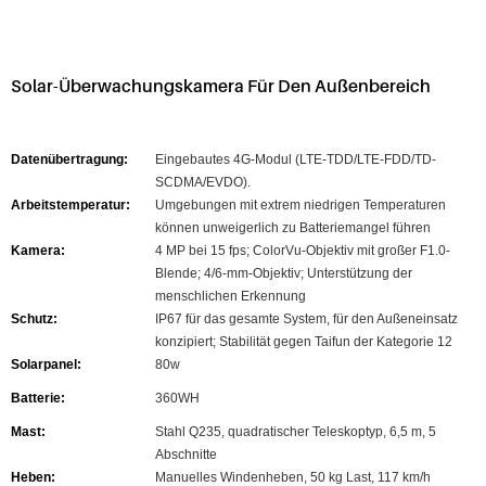
Solar-Überwachungskamera Für Den Außenbereich
Datenübertragung:
Eingebautes 4G-Modul (LTE-TDD/LTE-FDD/TD-
SCDMA/EVDO).
Arbeitstemperatur:
Umgebungen mit extrem niedrigen Temperaturen
können unweigerlich zu Batteriemangel führen
Kamera:
4 MP bei 15 fps; ColorVu-Objektiv mit großer F1.0-
Blende; 4/6-mm-Objektiv; Unterstützung der
menschlichen Erkennung
Schutz:
IP67 für das gesamte System, für den Außeneinsatz
konzipiert; Stabilität gegen Taifun der Kategorie 12
Solarpanel:
80w
Batterie:
360WH
Mast:
Stahl Q235, quadratischer Teleskoptyp, 6,5 m, 5
Abschnitte
Heben:
Manuelles Windenheben, 50 kg Last, 117 km/h