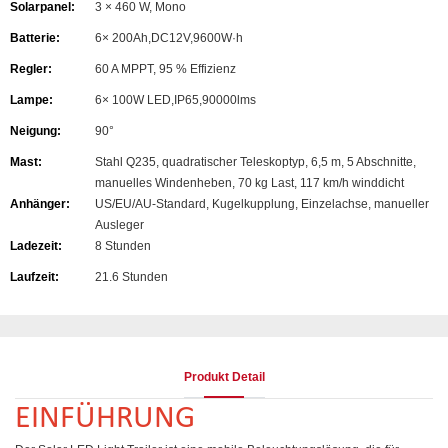
Solarpanel:
3 × 460 W, Mono
Batterie:
6× 200Ah,DC12V,9600W·h
Regler:
60 A MPPT, 95 % Effizienz
Lampe:
6× 100W LED,IP65,90000lms
Neigung:
90°
Mast:
Stahl Q235, quadratischer Teleskoptyp, 6,5 m, 5 Abschnitte,
manuelles Windenheben, 70 kg Last, 117 km/h winddicht
Anhänger:
US/EU/AU-Standard, Kugelkupplung, Einzelachse, manueller
Ausleger
Ladezeit:
8 Stunden
Laufzeit:
21.6 Stunden
Produkt Detail
EINFÜHRUNG