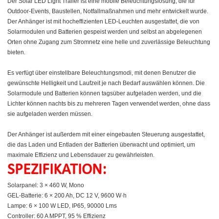
Der Solar LED Light Trailer ist eine mobile Beleuchtungslösung, die für
Outdoor-Events, Baustellen, Notfallmaßnahmen und mehr entwickelt wurde.
Der Anhänger ist mit hocheffizienten LED-Leuchten ausgestattet, die von
Solarmodulen und Batterien gespeist werden und selbst an abgelegenen
Orten ohne Zugang zum Stromnetz eine helle und zuverlässige Beleuchtung
bieten.
Es verfügt über einstellbare Beleuchtungsmodi, mit denen Benutzer die
gewünschte Helligkeit und Laufzeit je nach Bedarf auswählen können. Die
Solarmodule und Batterien können tagsüber aufgeladen werden, und die
Lichter können nachts bis zu mehreren Tagen verwendet werden, ohne dass
sie aufgeladen werden müssen.
Der Anhänger ist außerdem mit einer eingebauten Steuerung ausgestattet,
die das Laden und Entladen der Batterien überwacht und optimiert, um
maximale Effizienz und Lebensdauer zu gewährleisten.
SPEZIFIKATION:
Solarpanel: 3 × 460 W, Mono
GEL-Batterie: 6 × 200 Ah, DC 12 V, 9600 W·h
Lampe: 6 × 100 W LED, IP65, 90000 Lms
Controller: 60 A MPPT, 95 % Effizienz