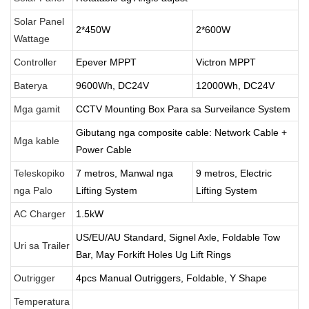
Solar Panel
2*450W
2*600W
Wattage
Controller
Epever MPPT
Victron MPPT
Baterya
9600Wh, DC24V
12000Wh, DC24V
Mga gamit
CCTV Mounting Box Para sa Surveilance System
Gibutang nga composite cable: Network Cable +
Mga kable
Power Cable
Teleskopiko
7 metros, Manwal nga
9 metros, Electric
nga Palo
Lifting System
Lifting System
AC Charger
1.5kW
US/EU/AU Standard, Signel Axle, Foldable Tow
Uri sa Trailer
Bar, May Forkift Holes Ug Lift Rings
Outrigger
4pcs Manual Outriggers, Foldable, Y Shape
Temperatura