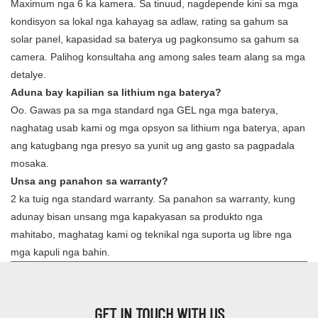
Maximum nga 6 ka kamera. Sa tinuud, nagdepende kini sa mga
kondisyon sa lokal nga kahayag sa adlaw, rating sa gahum sa
solar panel, kapasidad sa baterya ug pagkonsumo sa gahum sa
camera. Palihog konsultaha ang among sales team alang sa mga
detalye.
Aduna bay kapilian sa lithium nga baterya?
Oo. Gawas pa sa mga standard nga GEL nga mga baterya,
naghatag usab kami og mga opsyon sa lithium nga baterya, apan
ang katugbang nga presyo sa yunit ug ang gasto sa pagpadala
mosaka.
Unsa ang panahon sa warranty?
2 ka tuig nga standard warranty. Sa panahon sa warranty, kung
adunay bisan unsang mga kapakyasan sa produkto nga
mahitabo, maghatag kami og teknikal nga suporta ug libre nga
mga kapuli nga bahin.
GET IN TOUCH WITH US