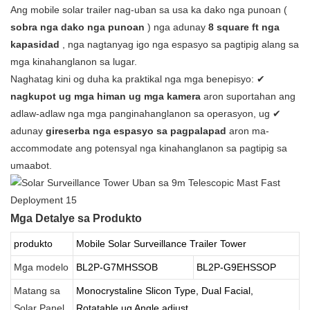
Ang mobile solar trailer nag-uban sa usa ka dako nga punoan (
sobra nga dako nga punoan
) nga adunay
8 square ft nga
kapasidad
, nga nagtanyag igo nga espasyo sa pagtipig alang sa
mga kinahanglanon sa lugar.
Naghatag kini og duha ka praktikal nga mga benepisyo: ✔
nagkupot ug mga himan ug mga kamera
aron suportahan ang
adlaw-adlaw nga mga panginahanglanon sa operasyon, ug ✔
adunay
gireserba nga espasyo sa pagpalapad
aron ma-
accommodate ang potensyal nga kinahanglanon sa pagtipig sa
umaabot.
Mga Detalye sa Produkto
produkto
Mobile Solar Surveillance Trailer Tower
Mga modelo
BL2P-G7MHSSOB
BL2P-G9EHSSOP
Matang sa
Monocrystaline Slicon Type, Dual Facial,
Solar Panel
Rotatable ug Angle adjust