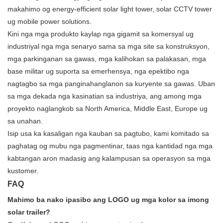
makahimo og energy-efficient solar light tower, solar CCTV tower
ug mobile power solutions.
Kini nga mga produkto kaylap nga gigamit sa komersyal ug
industriyal nga mga senaryo sama sa mga site sa konstruksyon,
mga parkinganan sa gawas, mga kalihokan sa palakasan, mga
base militar ug suporta sa emerhensya, nga epektibo nga
nagtagbo sa mga panginahanglanon sa kuryente sa gawas. Uban
sa mga dekada nga kasinatian sa industriya, ang among mga
proyekto naglangkob sa North America, Middle East, Europe ug
sa unahan.
Isip usa ka kasaligan nga kauban sa pagtubo, kami komitado sa
paghatag og mubu nga pagmentinar, taas nga kantidad nga mga
kabtangan aron madasig ang kalampusan sa operasyon sa mga
kustomer.
FAQ
Mahimo ba nako ipasibo ang LOGO ug mga kolor sa imong
solar trailer?