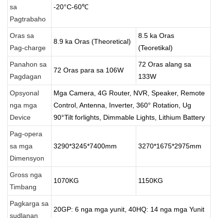
sa
-20°C-60℃
Pagtrabaho
Oras sa
8.5 ka Oras
8.9 ka Oras (Theoretical)
Pag-charge
(Teoretikal)
Panahon sa
72 Oras alang sa
72 Oras para sa 106W
Pagdagan
133W
Opsyonal
Mga Camera, 4G Router, NVR, Speaker, Remote
nga mga
Control, Antenna, Inverter, 360° Rotation, Ug
Device
90°Tilt forlights, Dimmable Lights, Lithium Battery
Pag-opera
sa mga
3290*3245*7400mm
3270*1675*2975mm
Dimensyon
Gross nga
1070KG
1150KG
Timbang
Pagkarga sa
20GP: 6 nga mga yunit, 40HQ: 14 nga mga Yunit
sudlanan