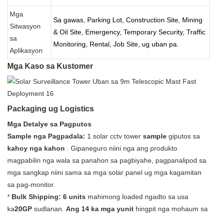
Mga
Sa gawas, Parking Lot, Construction Site, Mining
Sitwasyon
& Oil Site, Emergency, Temporary Security, Traffic
sa
Monitoring, Rental, Job Site, ug uban pa.
Aplikasyon
Mga Kaso sa Kustomer
Packaging ug Logistics
Mga Detalye sa Pagputos
Sample nga Pagpadala:
1 solar cctv tower
sample
giputos sa
kahoy nga kahon
. Gipaneguro niini nga ang produkto
magpabilin nga wala sa panahon sa pagbiyahe, pagpanalipod sa
mga sangkap niini sama sa mga solar panel ug mga kagamitan
sa pag-monitor.
*
Bulk Shipping:
6 units
mahimong loaded ngadto sa usa
ka
20GP
sudlanan.
Ang 14 ka mga yunit
hingpit nga mohaum sa