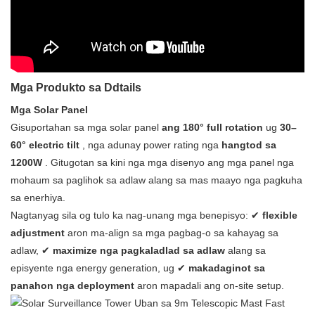
Mga Produkto sa Ddtails
Mga Solar Panel
Gisuportahan sa mga solar panel
ang 180° full rotation
ug
30–
60° electric tilt
, nga adunay power rating nga
hangtod sa
1200W
. Gitugotan sa kini nga mga disenyo ang mga panel nga
mohaum sa paglihok sa adlaw alang sa mas maayo nga pagkuha
sa enerhiya.
Nagtanyag sila og tulo ka nag-unang mga benepisyo: ✔
flexible
adjustment
aron ma-align sa mga pagbag-o sa kahayag sa
adlaw, ✔
maximize nga pagkaladlad sa adlaw
alang sa
episyente nga energy generation, ug ✔
makadaginot sa
panahon nga deployment
aron mapadali ang on-site setup.