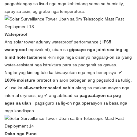
pagpahiangay sa lisud nga mga kahimtang sama sa humidity,
spray sa asin, ug grabe nga temperatura.
Waterproof
Ang solar tower adunay waterproof performance (
IP65
waterproof
equivalent), uban sa
gipaayo nga joint sealing
ug
blind hole fasteners
-kini nga mga disenyo nagpalig-on sa iyang
water-resistant nga istruktura para sa paggamit sa gawas.
Nagtanyag kini og tulo ka kinauyokan nga mga benepisyo: ✔
100% moisture protection
aron babagan ang pagsulod sa tubig,
✔ usa ka
all-weather sealed cabin
alang sa makanunayon nga
internal dryness, ug ✔ ang abilidad sa
pagpadayon sa pag-
agas sa ulan
, pagsiguro sa lig-on nga operasyon sa basa nga
mga kondisyon.
Dako nga Puno