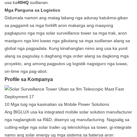
usa ka
40HQ
sudlanan.
Mga Panguna sa Logistics
Gidumala namon ang matag lakang nga adunay katukma-gikan
sa paggamit sa mga forklift aron makarga ang maayong
pagkapuno nga mga solar surveillance tower sa mga trak, aron
masiguro nga kini luwas nga gibutang sa mga sudlanan alang sa
global nga pagpadala. Kung kinahanglan nimo ang usa ka yunit
alang sa pagsulay o daghang mga order alang sa dagkong mga
proyekto, ang among pagputos ug logistik nagsiguro nga luwas,
on-time nga pag-abot.
Profile sa Kompanya
10
Mga tuig nga kasinatian sa Mobile Power Solutions
Ang BIGLUX usa ka integrated mobile solar solution manufacturer
nga naglangkob sa R&D, disenyo ug manufacturing. Nagsalig sa
cutting-edge nga solar trailer ug teknolohiya sa tower, gi-integrate
namo ang solar energy ug mga sistema sa baterya aron