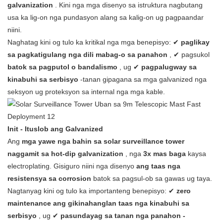
galvanization
. Kini nga mga disenyo sa istruktura nagbutang
usa ka lig-on nga pundasyon alang sa kalig-on ug pagpaandar
niini.
Naghatag kini og tulo ka kritikal nga mga benepisyo: ✔
paglikay
sa pagkatigulang nga dili mabag-o sa panahon
, ✔ pagsukol
batok sa pagputol o bandalismo
, ug ✔
pagpalugway sa
kinabuhi sa serbisyo
-tanan gipagana sa mga galvanized nga
seksyon ug proteksyon sa internal nga mga kable.
Init - Ituslob ang Galvanized
Ang
mga yawe nga bahin sa solar surveillance tower
naggamit sa hot-dip galvanization
, nga
3x mas baga
kaysa
electroplating. Gisiguro niini nga disenyo
ang taas nga
resistensya sa corrosion
batok sa pagsul-ob sa gawas ug taya.
Nagtanyag kini og tulo ka importanteng benepisyo: ✔
zero
maintenance ang gikinahanglan
taas nga kinabuhi sa
serbisyo
, ug ✔
pasundayag sa tanan nga panahon -