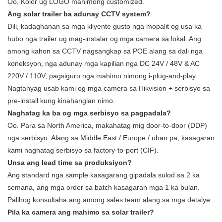
Oo, Kolor ug LOGO mahimong customized.
Ang solar trailer ba adunay CCTV system?
Dili, kadaghanan sa mga kliyente gusto nga mopalit og usa ka
hubo nga trailer ug mag-instalar og mga camera sa lokal. Ang
among kahon sa CCTV nagsangkap sa POE alang sa dali nga
koneksyon, nga adunay mga kapilian nga DC 24V / 48V & AC
220V / 110V, pagsiguro nga mahimo nimong i-plug-and-play.
Nagtanyag usab kami og mga camera sa Hikvision + serbisyo sa
pre-install kung kinahanglan nimo.
Naghatag ka ba og mga serbisyo sa pagpadala?
Oo. Para sa North America, makahatag mig door-to-door (DDP)
nga serbisyo. Alang sa Middle East / Europe / uban pa, kasagaran
kami naghatag serbisyo sa factory-to-port (CIF).
Unsa ang lead time sa produksiyon?
Ang standard nga sample kasagarang gipadala sulod sa 2 ka
semana, ang mga order sa batch kasagaran mga 1 ka bulan.
Palihog konsultaha ang among sales team alang sa mga detalye.
Pila ka camera ang mahimo sa solar trailer?