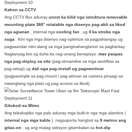
Kahon sa CCTV
Ang CCTV Box adunay
unom ka kilid nga istruktura
removable
mounting plate
360° rotatable nga disenyo
pag-abli sa likod
nga agianan
, internal nga
cooling fan
, ug
4 ka strobe nga
suga
. Kini nga mga disenyo nag-optimize sa pagpahiangay ug
pagpaandar niini alang sa mga panginahanglanon sa pagbantay.
Nagtanyag kini og duha ka nag-unang benepisyo:
mas paspas
nga pag-deploy sa site
(pag-streamline sa mga workflow sa
pag-setup) ug
dali nga pag-install ug pagmentinar
(pagpasimple sa pag-mount / pag-atiman sa camera pinaagi sa
natangtang nga plato ug pag-access sa likod).
Gitukod-sa Wires
Ang teleskopiko nga palo adunay mga built-in nga mga alambre (
internal nga mga kable
), nagsuporta hangtod sa
9 metros ang
gitas-on
, ug ang matag seksyon gitambalan sa
hot-dip