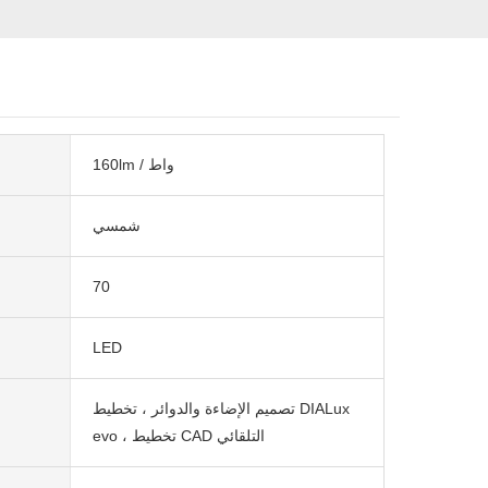
160lm / واط
شمسي
70
LED
تصميم الإضاءة والدوائر ، تخطيط DIALux
evo ، تخطيط CAD التلقائي