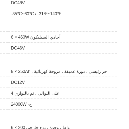
DC48V
-35℃~60℃ / -31℉~140℉
6 × 460W أحادي السيليكون
DC46V
8 × 250Ah ، حر رئيسي ، دورة عميقة ، مروحة كهربائية
DC12V
4 على التوالي ، ثم بالتوازي
24000W ·ح
6 × 200 واط ، وحدة ، نوع خارجي