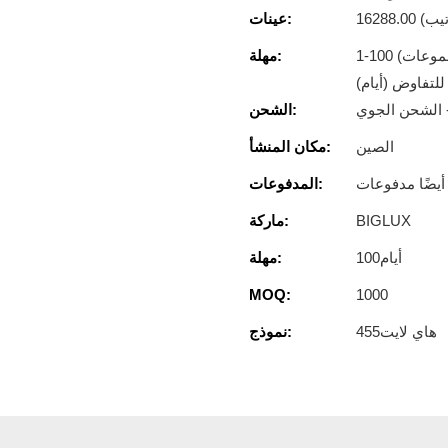
رتيب)
عينات:
1-100 (مجموعات): 45 (يومًا) ، 101-300 (مجموعات): 60 (يومًا) ،>
مهلة:
- الشحن الجوي
الشحن:
الصين
مكان المنشأ:
المدفوعات:
BIGLUX
ماركة:
أيام100
مهلة:
MOQ:
1000
هاي لايت455
نموذج: