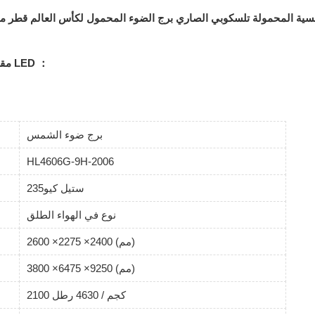
لفيضانات LED الشمسية المحمولة تلسكوبي الصاري برج الضوء المحمول لكأس العالم 
مقطورة مولد للطاقة الشمسية المتنقلة مع مواصفات أضواء LED ：
برج ضوء الشمس
HL4606G-9H-2006
ستيل كيو235
نوع في الهواء الطلق
2600 ×2275 ×2400 (مم)
3800 ×6475 ×9250 (مم)
2100 كجم / 4630 رطل