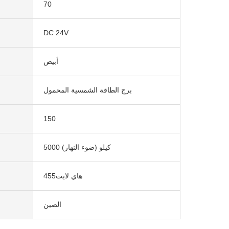
70
DC 24V
أبيض
برج الطاقة الشمسية المحمول
150
5000 كيلو (ضوء النهار)
هاي لايت455
الصين