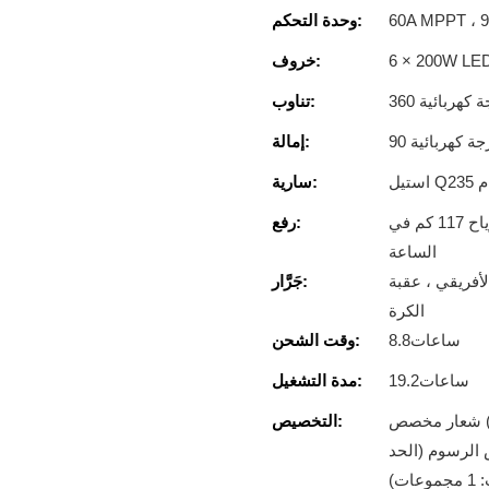
وحدة التحكم:
6 × 200W LED
خروف:
درجة كهربائية
تناوب:
درجة كهربائية
إمالة:
سارية:
الرفع الهيدروليكي ، حمولة 100 كجم ، مقاومة للرياح 117 كم في
رفع:
الساعة
الأفريقي ، عقبة
جَرَّار:
الكرة
ساعات8.8
وقت الشحن:
ساعات19.2
مدة التشغيل:
شعار مخصص (Min. الترتيب: 1 مجموعات) ، التعبئة والتغليف حسب
التخصيص:
وعة) ، تخصيص الرسوم (الحد
ات)