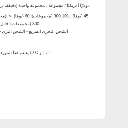
16288.00 دولارًا أمريكيًا / مجموعة ، مجموعة واحدة (دقيقة. ت
300 (مجموعات): قابل للتفاوض (أيام)
الشحن البحري السريع - الشحن البري 
يدعم هذا المورد أيضًا مدفوعات L / C و T / T