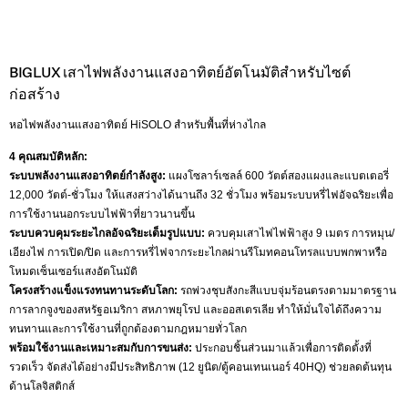
BIGLUX เสาไฟพลังงานแสงอาทิตย์อัตโนมัติสำหรับไซต์
ก่อสร้าง
หอไฟพลังงานแสงอาทิตย์ HiSOLO สำหรับพื้นที่ห่างไกล
4 คุณสมบัติหลัก:
ระบบพลังงานแสงอาทิตย์กำลังสูง:
แผงโซลาร์เซลล์ 600 วัตต์สองแผงและแบตเตอรี่
12,000 วัตต์-ชั่วโมง ให้แสงสว่างได้นานถึง 32 ชั่วโมง พร้อมระบบหรี่ไฟอัจฉริยะเพื่อ
การใช้งานนอกระบบไฟฟ้าที่ยาวนานขึ้น
ระบบควบคุมระยะไกลอัจฉริยะเต็มรูปแบบ:
ควบคุมเสาไฟไฟฟ้าสูง 9 เมตร การหมุน/
เอียงไฟ การเปิด/ปิด และการหรี่ไฟจากระยะไกลผ่านรีโมทคอนโทรลแบบพกพาหรือ
โหมดเซ็นเซอร์แสงอัตโนมัติ
โครงสร้างแข็งแรงทนทานระดับโลก:
รถพ่วงชุบสังกะสีแบบจุ่มร้อนตรงตามมาตรฐาน
การลากจูงของสหรัฐอเมริกา สหภาพยุโรป และออสเตรเลีย ทำให้มั่นใจได้ถึงความ
ทนทานและการใช้งานที่ถูกต้องตามกฎหมายทั่วโลก
พร้อมใช้งานและเหมาะสมกับการขนส่ง:
ประกอบชิ้นส่วนมาแล้วเพื่อการติดตั้งที่
รวดเร็ว จัดส่งได้อย่างมีประสิทธิภาพ (12 ยูนิต/ตู้คอนเทนเนอร์ 40HQ) ช่วยลดต้นทุน
ด้านโลจิสติกส์