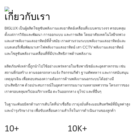
เกี่ยวกับเรา
BIGLUX เป็นผู้ผลิตโซลูชันพลังงานแสงอาทิตย์เคลื่อนที่แบบครบวงจร ครอบคลุม
ตั้งแต่การวิจัยและพัฒนา การออกแบบ และการผลิต โดยอาศัยเทคโนโลยีรถพ่วง
และเสาพลังงานแสงอาทิตย์ที่ล้ำสมัย เราผสานรวมระบบพลังงานแสงอาทิตย์และ
แบตเตอรี่เพื่อพัฒนาเสาไฟพลังงานแสงอาทิตย์ เสา CCTV พลังงานแสงอาทิตย์
และโซลูชันพลังงานเคลื่อนที่ที่มีประสิทธิภาพด้านพลังงาน
ผลิตภัณฑ์เหล่านี้ถูกนำไปใช้อย่างแพร่หลายในเชิงพาณิชย์และอุตสาหกรรม เช่น
สถานที่ก่อสร้าง ลานจอดรถกลางแจ้ง กิจกรรมกีฬา ฐานทัพทหาร และการสนับสนุน
เหตุฉุกเฉิน เพื่อตอบสนองความต้องการด้านพลังงานนอกระบบได้อย่างมี
ประสิทธิภาพ ด้วยประสบการณ์ในอุตสาหกรรมมานานหลายทศวรรษ โครงการของ
เราครอบคลุมทวีปอเมริกาเหนือ ตะวันออกกลาง ยุโรป และที่อื่นๆ
ในฐานะพันธมิตรด้านการเติบโตที่น่าเชื่อถือ เรามุ่งมั่นที่จะมอบสินทรัพย์ที่มีมูลค่าสูง
และบำรุงรักษาง่าย เพื่อขับเคลื่อนความสำเร็จในการดำเนินงานของลูกค้า
10+
10K+