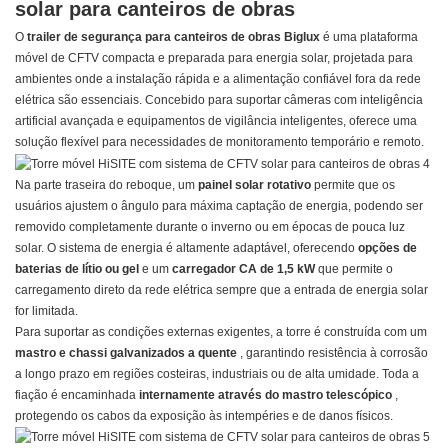
solar para canteiros de obras
O
trailer de segurança para canteiros de obras Biglux
é uma plataforma
móvel de CFTV compacta e preparada para energia solar, projetada para
ambientes onde a instalação rápida e a alimentação confiável fora da rede
elétrica são essenciais. Concebido para suportar câmeras com inteligência
artificial avançada e equipamentos de vigilância inteligentes, oferece uma
solução flexível para necessidades de monitoramento temporário e remoto.
Na parte traseira do reboque, um
painel solar rotativo
permite que os
usuários ajustem o ângulo para máxima captação de energia, podendo ser
removido completamente durante o inverno ou em épocas de pouca luz
solar. O sistema de energia é altamente adaptável, oferecendo
opções de
baterias de lítio ou gel
e um
carregador CA de 1,5 kW
que permite o
carregamento direto da rede elétrica sempre que a entrada de energia solar
for limitada.
Para suportar as condições externas exigentes, a torre é construída com um
mastro e chassi galvanizados a quente
, garantindo resistência à corrosão
a longo prazo em regiões costeiras, industriais ou de alta umidade. Toda a
fiação é encaminhada
internamente através do mastro telescópico
,
protegendo os cabos da exposição às intempéries e de danos físicos.