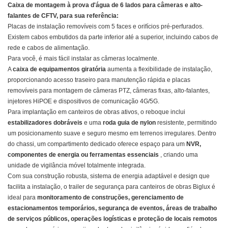
Caixa de montagem à prova d'água de 6 lados para câmeras e alto-
falantes de CFTV, para sua referência:
Placas de instalação removíveis com 5 faces e orifícios pré-perfurados.
Existem cabos embutidos da parte inferior até a superior, incluindo cabos de
rede e cabos de alimentação.
Para você, é mais fácil instalar as câmeras localmente.
A
caixa de equipamentos giratória
aumenta a flexibilidade de instalação,
proporcionando acesso traseiro para manutenção rápida e placas
removíveis para montagem de câmeras PTZ, câmeras fixas, alto-falantes,
injetores HiPOE e dispositivos de comunicação 4G/5G.
Para implantação em canteiros de obras ativos, o reboque inclui
estabilizadores dobráveis
​​e uma
roda guia de nylon
resistente, permitindo
um posicionamento suave e seguro mesmo em terrenos irregulares. Dentro
do chassi, um compartimento dedicado oferece espaço para um
NVR,
componentes de energia ou ferramentas essenciais
, criando uma
unidade de vigilância móvel totalmente integrada.
Com sua construção robusta, sistema de energia adaptável e design que
facilita a instalação, o trailer de segurança para canteiros de obras Biglux é
ideal para
monitoramento de construções, gerenciamento de
estacionamentos temporários, segurança de eventos, áreas de trabalho
de serviços públicos, operações logísticas e proteção de locais remotos