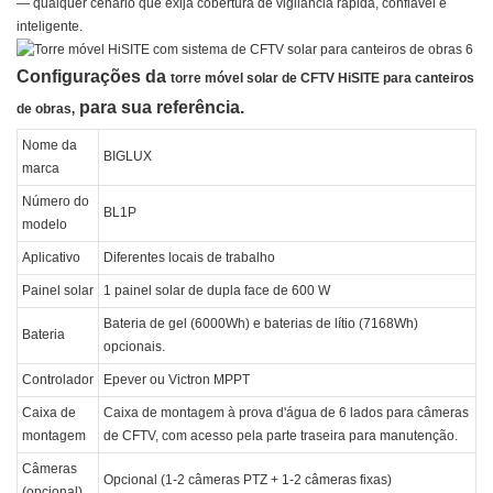
— qualquer cenário que exija cobertura de vigilância rápida, confiável e
inteligente.
Configurações da
torre móvel solar de CFTV HiSITE para canteiros
para sua referência.
de obras,
Nome da
BIGLUX
marca
Número do
BL1P
modelo
Aplicativo
Diferentes locais de trabalho
Painel solar
1 painel solar de dupla face de 600 W
Bateria de gel (6000Wh) e baterias de lítio (7168Wh)
Bateria
opcionais.
Controlador
Epever ou Victron MPPT
Caixa de
Caixa de montagem à prova d'água de 6 lados para câmeras
montagem
de CFTV, com acesso pela parte traseira para manutenção.
Câmeras
Opcional (1-2 câmeras PTZ + 1-2 câmeras fixas)
(opcional)