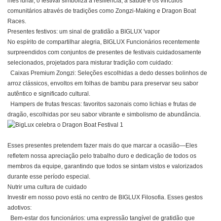
mês lunar, o festival simboliza a resiliência, a saúde e os vínculos
comunitários através de tradições como Zongzi-Making e Dragon Boat
Races.
Presentes festivos: um sinal de gratidão a
BIGLUX
'vapor
No espírito de compartilhar alegria,
BIGLUX
Funcionários recentemente
surpreendidos com conjuntos de presentes de festivais cuidadosamente
selecionados, projetados para misturar tradição com cuidado:
Caixas Premium Zongzi: Seleções escolhidas a dedo desses bolinhos de
arroz clássicos, envoltos em folhas de bambu para preservar seu sabor
autêntico e significado cultural.
Hampers de frutas frescas: favoritos sazonais como lichias e frutas de
dragão, escolhidas por seu sabor vibrante e simbolismo de abundância.
Esses presentes pretendem fazer mais do que marcar a ocasião—Eles
refletem nossa apreciação pelo trabalho duro e dedicação de todos os
membros da equipe, garantindo que todos se sintam vistos e valorizados
durante esse período especial.
Nutrir uma cultura de cuidado
Investir em nosso povo está no centro de
BIGLUX
Filosofia. Esses gestos
adotivos:
Bem-estar dos funcionários: uma expressão tangível de gratidão que