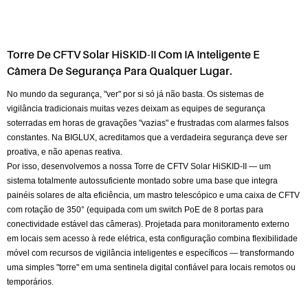
Torre De CFTV Solar HiSKID-II Com IA Inteligente E
Câmera De Segurança Para Qualquer Lugar.
No mundo da segurança, "ver" por si só já não basta. Os sistemas de
vigilância tradicionais muitas vezes deixam as equipes de segurança
soterradas em horas de gravações "vazias" e frustradas com alarmes falsos
constantes. Na BIGLUX, acreditamos que a verdadeira segurança deve ser
proativa, e não apenas reativa.
Por isso, desenvolvemos a nossa Torre de CFTV Solar HiSKID-II — um
sistema totalmente autossuficiente montado sobre uma base que integra
painéis solares de alta eficiência, um mastro telescópico e uma caixa de CFTV
com rotação de 350° (equipada com um switch PoE de 8 portas para
conectividade estável das câmeras). Projetada para monitoramento externo
em locais sem acesso à rede elétrica, esta configuração combina flexibilidade
móvel com recursos de vigilância inteligentes e específicos — transformando
uma simples "torre" em uma sentinela digital confiável para locais remotos ou
temporários.