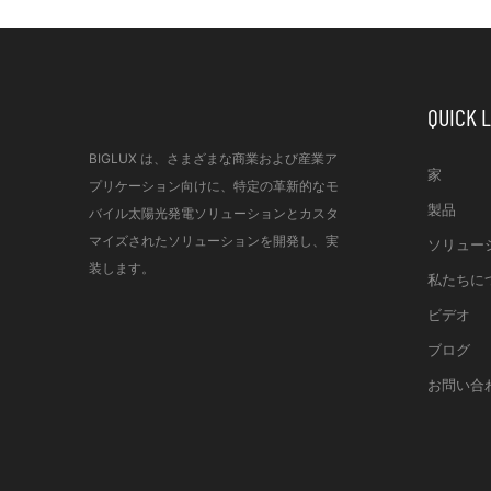
QUICK 
BIGLUX は、さまざまな商業および産業ア
家
プリケーション向けに、特定の革新的なモ
製品
バイル太陽光発電ソリューションとカスタ
マイズされたソリューションを開発し、実
ソリュー
装します。
私たちに
ビデオ
ブログ
お問い合