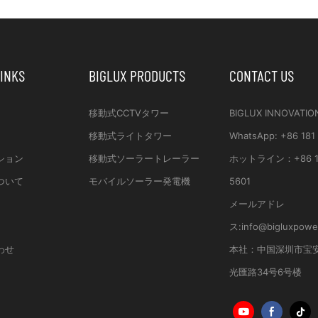
LINKS
BIGLUX PRODUCTS
CONTACT US
移動式CCTVタワー
BIGLUX INNOVATIO
移動式ライトタワー
WhatsApp
:
+86 181
ション
移動式ソーラートレーラー
ホットライン：
+86 
ついて
モバイルソーラー発電機
5601
メールアドレ
ス:
info@bigluxpowe
わせ
本社：
中国深圳市宝
光匯路34号6号楼