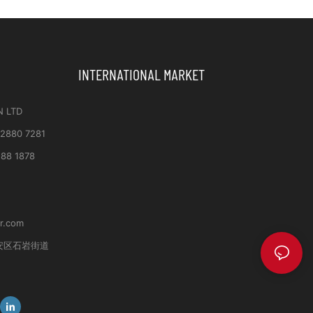
INTERNATIONAL MARKET
N LTD
 2880 7281
188 1878
r.com
安区石岩街道