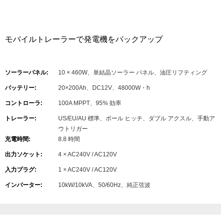
モバイルトレーラーで発電機をバックアップ
ソーラーパネル:
10 × 460W、単結晶ソーラー パネル、油圧リフティング
バッテリー:
20×200Ah、DC12V、48000W・h
コントローラ:
100A MPPT、95% 効率
トレーラー:
US/EU/AU 標準、ボール ヒッチ、ダブル アクスル、手動ア
ウトリガー
充電時間:
8.8 時間
出力ソケット:
4 × AC240V / AC120V
入力プラグ:
1 × AC240V / AC120V
インバーター:
10kW/10kVA、50/60Hz、純正弦波