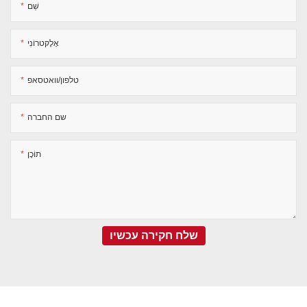
שֵׁם
אֶלֶקטרוֹנִי
טלפון/וואטסאפ
שם החברה
תוֹכֶן
שלח חקירה עכשיו