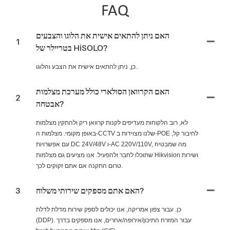
FAQ
האם ניתן להתאים אישית את הלוגו והצבעים
1
בטריילר של HiSOLO?
כן, ניתן להתאים אישית את הצבע והלוגו.
האם הקרוואן הסולארי כולל מערכת מצלמות
2
אבטחה?
לא, רוב הלקוחות מעדיפים לקנות קרוואן ריק ולהתקין מצלמות
באופן מקומי. מצלמות ה-CCTV שלנו מצוידות ב-POE לחיבור קל,
עם אפשרויות DC 24V/48V ו-AC 220V/110V, מה שמבטיח
שתוכלו לחבר ולהפעיל. אנו מציעים גם מצלמות Hikvision ושירות
טרום התקנה אם אתם זקוקים לכך.
האם אתם מספקים שירותי משלוח?
3
כן. עבור צפון אמריקה, אנו יכולים לספק שירות מדלת לדלת
(DDP). עבור המזרח התיכון/אירופה/אחרים, אנו מספקים בדרך