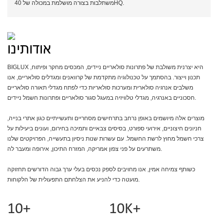
משתלבות בצורה מושלמת במכולה של 40HQ.
אודותינו
BIGLUX היא יצרנית משולבת של פתרונות סולאריים ניידים, המכסים מחקר ופיתוח,
תכנון וייצור. בהסתמך על טכנולוגיה מתקדמת של קרוואנים ומגדלים סולאריים, אנו
משלבים אנרגיה סולארית ומערכות סולאריות כדי לפתח מגדלי תאורה סולאריים
חסכוניים באנרגיה, מגדלי טלוויזיה במעגל סגור סולאריים ופתרונות חשמל ניידים.
מוצרים אלה מיושמים באופן נרחב בתרחישים מסחריים ותעשייתיים כגון אתרי בנייה,
חניונים חיצוניים, אירועי ספורט, בסיסים צבאיים ותמיכה בחירום, ועונים ביעילות על
צרכי חשמל מחוץ לרשת החשמל. עם עשרות שנות ניסיון בתעשייה, הפרויקטים שלנו
משתרעים על פני צפון אמריקה, המזרח התיכון, אירופה ומעבר לה.
כשותף צמיחה אמין, אנו מחויבים לספק נכסים בעלי ערך גבוה הדורשים תחזוקה
מועטה כדי להניע את הצלחתם התפעולית של הלקוחות.
10+
10K+