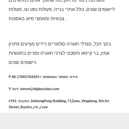
ומערכות ניטור מרחוק, מה שהופך אותם למתאימים
ליישומים שונים, כולל אתרי בנייה, פעולות נפט וגז, פעולות
צבאיות ומאמצי סיוע באסונות .
בסך הכל, מגדלי תאורה סולאריים ניידים מציעים פתרון
אמין, בר קיימא וחסכוני לצרכי תאורה זמניים בתעשיות
ויישומים שונים.
חידוד ומספר וואטסאפ: +86-17683764391
P
דוא"ל: simon@bigluxsolar.com
כתובת: #701 JinHongFeng Building, 71Zone, Xingdong, Xin'An
Street, BaoAn, שנג'ן, סין