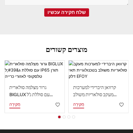
שלח חקירה עכשיו
מוצרים קשורים
קרוואן היברידי למערכות
גרור מצלמה סולארית
מעקב סולאריות משולב
BIGLUX עם סוללת ג'ל
בטכנולוגיית תאי דלק EFOY
IP65 תורן טלסקופי לאזורי
חֲקִירָה
חֲקִירָה
כרייה