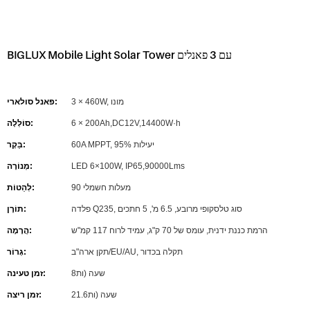
BIGLUX Mobile Light Solar Tower עם 3 פאנלים
3 × 460W, מונו
פאנל סולארי:
6 × 200Ah,DC12V,14400W·h
סוֹלְלָה:
60A MPPT, 95% יעילות
בַּקָר:
LED 6×100W, IP65,90000Lms
מְנוֹרָה:
90 מעלות חשמלי
לְהַטוֹת:
פלדה Q235, סוג טלסקופי מרובע, 6.5 מ', 5 חתכים
תוֹרֶן:
הרמת כננת ידנית, עומס של 70 ק"ג, עמיד לרוח 117 קמ"ש
הֲרָמָה:
תקן ארה"ב/EU/AU, תקלה בכדור
גְרוֹר:
שעה (ות8
זמן טעינה:
שעה (ות21.6
זמן ריצה: