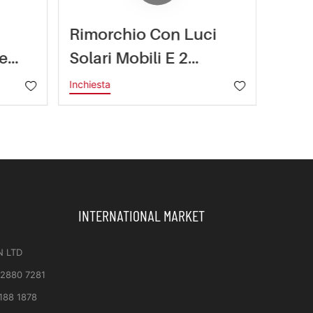
Rimorchio Con Luci
Rimo
e
Solari Mobili E 2
Vide
n
Pannelli Solari Da
HiSO
Inchiesta
Inchies
450W
Sola
PTZ
INTERNATIONAL MARKET
N LTD
 2880 7281
188 1878