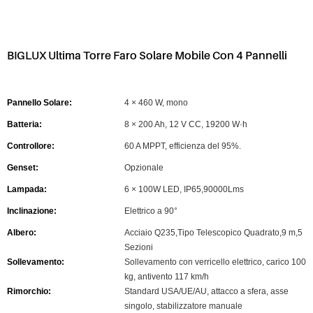
BIGLUX Ultima Torre Faro Solare Mobile Con 4 Pannelli
Pannello Solare:
4 × 460 W, mono
Batteria:
8 × 200 Ah, 12 V CC, 19200 W·h
Controllore:
60 A MPPT, efficienza del 95%.
Genset:
Opzionale
Lampada:
6 × 100W LED, IP65,90000Lms
Inclinazione:
Elettrico a 90°
Albero:
Acciaio Q235,Tipo Telescopico Quadrato,9 m,5
Sezioni
Sollevamento:
Sollevamento con verricello elettrico, carico 100
kg, antivento 117 km/h
Rimorchio:
Standard USA/UE/AU, attacco a sfera, asse
singolo, stabilizzatore manuale