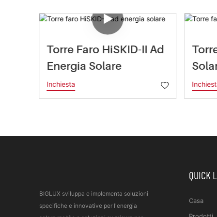
Torre Faro HiSKID-II Ad
Torr
te
Energia Solare
Sola
Inchiesta
Inchies
QUICK 
BIGLUX sviluppa e implementa soluzioni
Casa
specifiche e innovative per l'energia
Prodotti