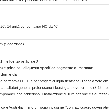
i manuali, 6 fori per carrello elevatore, freno meccanico
 20', 14 unità per container HQ da 40'
(Spedizione)
denze principali di questo specifico segmento di mercato:
la domanda
 della normativa LEED e per progetti di riqualificazione urbana a zero e
li appaltatori generali preferiscono il leasing a breve termine (3-12 mes
poranei, che richiedono "l'installazione di illuminazione e sicurezza e
 e Australia, i rimorchi sono inclusi nei "contratti quadro governativi 