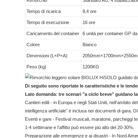
Rimorchio
Standard AU, 4 stabilizzator
Tempo di ricarica
8,4 ore
Tempo di esecuzione
16 ore
Caricamento del container
6 unità per container GP da
Colore
Bianco
Dimensioni (L×P×A)
2050mm×1700mm×2550mm 
Peso (kg)
1200KG
Di seguito sono riportate le caratteristiche e le ten
Lato domanda: tre scenari "a ciclo breve" guidano 
Cantieri edili - in Europa e negli Stati Uniti, nell'ambito
intelligenza artificiale" è inclusa nei documenti di gara. G
Eventi e gare - Festival musicali, maratone, parcheggi tem
1-4 settimane e l'affitto può essere più alto del 20-30%.
Preparazione alle emergenze e ai disastri - In Nord America