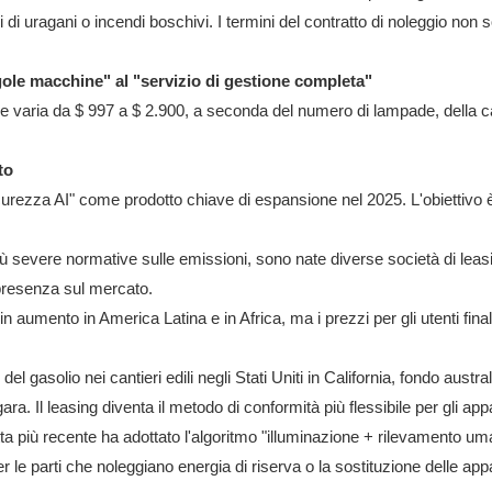
 di uragani o incendi boschivi. I termini del contratto di noleggio non 
ole macchine" al "servizio di gestione completa"
le varia da $ 997 a $ 2.900, a seconda del numero di lampade, della cap
to
icurezza AI" come prodotto chiave di espansione nel 2025. L'obiettivo è
 severe normative sulle emissioni, sono nate diverse società di leasi
presenza sul mercato.
aumento in America Latina e in Africa, ma i prezzi per gli utenti finali
el gasolio nei cantieri edili negli Stati Uniti in California, fondo austral
ara. Il leasing diventa il metodo di conformità più flessibile per gli appa
flotta più recente ha adottato l'algoritmo "illuminazione + rilevamento 
per le parti che noleggiano energia di riserva o la sostituzione delle 