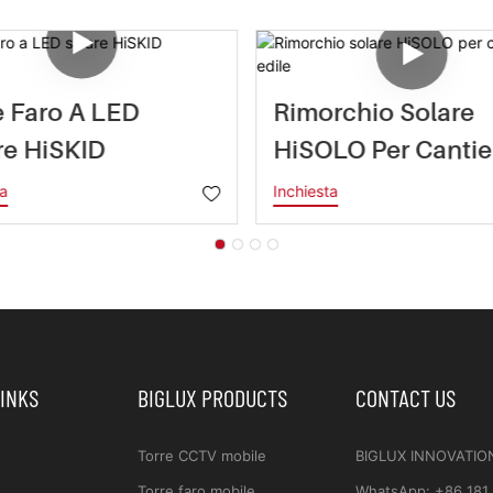
e Faro A LED
Rimorchio Solare
re HiSKID
HiSOLO Per Cantie
Edile
ta
Inchiesta
LINKS
BIGLUX PRODUCTS
CONTACT US
Torre CCTV mobile
BIGLUX INNOVATIO
Torre faro mobile
WhatsApp
:
+86 181