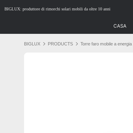
BIGLUX: produttore di rimorchi solari mobili da oltre 10 anni
CASA
BIGLUX
PRODUCTS
Torre faro mobile a energia