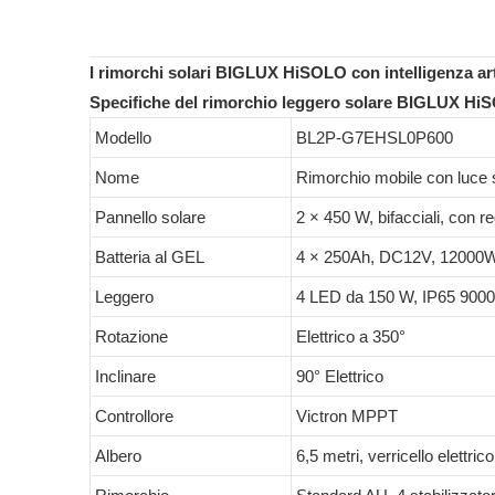
I rimorchi solari BIGLUX HiSOLO con intelligenza art
Specifiche del rimorchio leggero solare BIGLUX HiSOL
Modello
BL2P-G7EHSL0P600
Nome
Rimorchio mobile con luce 
Pannello solare
2 × 450 W, bifacciali, con r
Batteria al GEL
4 × 250Ah, DC12V, 12000
Leggero
4 LED da 150 W, IP65 9000
Rotazione
Elettrico a 350°
Inclinare
90° Elettrico
Controllore
Victron MPPT
Albero
6,5 metri, verricello elettr