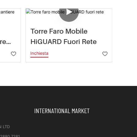
Torre Faro Mobile
Torr
re
HiGUARD Fuori Rete
Ener
Inchiesta
Inchies
INTERNATIONAL MARKET
N LTD
 2880 7281