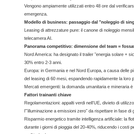
Vengono ampiamente utilizzati entro 48 ore dal verificarsi
emergenza.
Modello di business: passaggio dal "noleggio di sing
Leasing di attrezzature pure: il canone di noleggio mensi
telecamera AI.
Panorama competitivo: dimensione del team = fossa
Nord America: ha designato il trailer "energia solare + s
30% entro 2-3 anni.
Europa: in Germania e nel Nord Europa, a causa delle più
del leasing di 60 mesi, espandendo rapidamente la loro 
Mercati emergenti: la domanda umanitaria e mineraria è in 
Fattori trainanti chiave
Regolamentazioni: appalti verdi nell'UE, divieto di utilizzo d
l'"illuminazione a emissioni zero" da rispettare in fase di g
Risparmio energetico tramite intelligenza artificiale: la 
durante i giorni di pioggia del 20-40%, riducendo i costi 