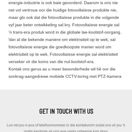
energie-industrie is ook baie gevorderd. Daarom is ons nie
net vol vertroue oor die huidige fotovoltaïese produkte nie,
maar glo ook dat die fotovoltaïese produkte in die volgende
vyf jaar beter ontwikkeling sal kry. Fotovoltaïese energie sal
'n trans-era produk word in die globale lae-koolstof-oorgang.
Van al die bekende maniere om elektrisiteit op te wek, sal
fotovoltaïese energie die goedkoopste manier word om
elektrisiteit op te wek. Fotovoltaïese energie sal elektrisiteit
verseker vir die koms van die nul-koolstof-era.
Kontak ons ​​gerus as u meer besonderhede wil hê oor die
sonkrag-aangedrewe mobiele CCTV-toring met PTZ-kamera.
GET IN TOUCH WITH US
Los net jou e-pos of telefoonnommer in die kontakvorm sodat ons vir jou 'n
gratis kwotasie vir ons wye reeks ontwerpe kan stuur.