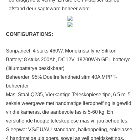
afstand deur sagteware beheer word.
CONFIGURATIONS:
Sonpaneel: 4 stuks 460W, Monokristallyne Silikon
Battery: 8 stuks 200Ah, DC12V, 19200W·h GEL-batterye
(litiumbatterye beskikbaar)
Beheerder: 95% Doeltreffendheid slim 40A MPPT-
beheerder
Mas:
Staal Q235, Vierkantige Teleskopiese tipe, 6.5 m, 5-
seksie weergawe met handmatige lieropheffing is gewild
vir die kameras, die aanbevole las is 5-60 kg. En
verskillende hoogte teleskopiese mas vir jou behoeftes.
Sleepwa: VS/EU/AU-standaard, balkoppeling, enkelasse,
4 handmatige uitriggers, sowel as veiligheidskettings.