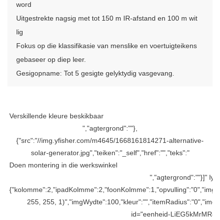
word
Uitgestrekte nagsig met tot 150 m IR-afstand en 100 m wit
lig
Fokus op die klassifikasie van menslike en voertuigteikens
gebaseer op diep leer.
Gesigopname: Tot 5 gesigte gelyktydig vasgevang.
Verskillende kleure beskikbaar
","agtergrond":""},
{"src":"//img.yfisher.com/m4645/1668161814271-alternative-
solar-generator.jpg","teiken":"_self","href":"","teks":"
Doen montering in die werkswinkel
","agtergrond":""}]" ly
{"kolomme":2,"ipadKolmme":2,"foonKolmme":1,"opvulling":"0","imgOpv
255, 255, 1)","imgWydte":100,"kleur":"","itemRadius":"0","imgR
id="eenheid-LiEG5kMrMR8mp