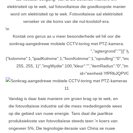
elektrisiteit op te wek, sal fotovoltaïese die goedkoopste manier
word om elektrisiteit op te wek. Fotovoltaïese sal elektrisiteit
verseker vir die koms van die nul-koolstof-era.
\n
Kontak ons ​​gerus as u meer besonderhede wil hê oor die
sonkrag-aangedrewe mobiele CCTV-toring met PTZ-kamera.
","agtergrond":""}]" ly
{"kolomme":1,"ipadKolmme":1,"foonKolmme":1,"opvulling":"0","imgOpv
255, 255, 1)","imgWydte":100,"kleur":"","itemRadius":"0","imgR
id="eenheid-YfPRbJQPVGFKi
Vandag is daar baie maniere om groen krag op te wek, en
die fotovoltaïese industrie sal die mees mededingende wees
op die gebied van nuwe energie. Tans daal die jaarlikse
produksiekoste van fotovoltaïese steeds teen 'n koers van
ongeveer 5%; Die tegnologie-iterasie van China se nuwe