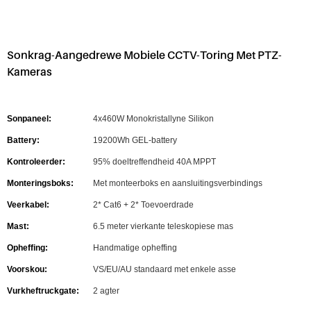
Sonkrag-Aangedrewe Mobiele CCTV-Toring Met PTZ-
Kameras
Sonpaneel:
4x460W Monokristallyne Silikon
Battery:
19200Wh GEL-battery
Kontroleerder:
95% doeltreffendheid 40A MPPT
Monteringsboks:
Met monteerboks en aansluitingsverbindings
Veerkabel:
2* Cat6 + 2* Toevoerdrade
Mast:
6.5 meter vierkante teleskopiese mas
Opheffing:
Handmatige opheffing
Voorskou:
VS/EU/AU standaard met enkele asse
Vurkheftruckgate:
2 agter