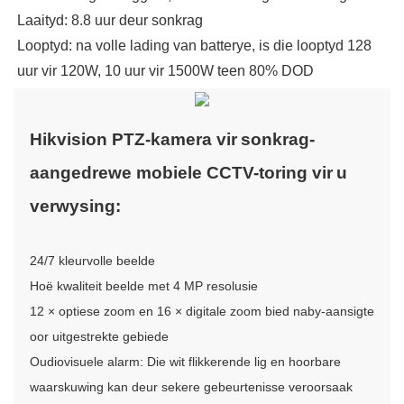
Laaityd: 8.8 uur deur sonkrag
Looptyd: na volle lading van batterye, is die looptyd 128
uur vir 120W, 10 uur vir 1500W teen 80% DOD
Hikvision PTZ-kamera vir
sonkrag-
aangedrewe mobiele CCTV-toring vir
u
verwysing:
24/7 kleurvolle beelde
Hoë kwaliteit beelde met 4 MP resolusie
12 × optiese zoom en 16 × digitale zoom bied naby-aansigte
oor uitgestrekte gebiede
Oudiovisuele alarm: Die wit flikkerende lig en hoorbare
waarskuwing kan deur sekere gebeurtenisse veroorsaak