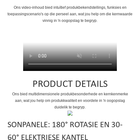
Ons video-inhoud bied intuïtief produkbekendstellings, funksies en
toepassingscenario's op die perseel aan, wat jou help om die kernwaarde
vinnig in 'n oogopslag te begryp.
PRODUCT DETAILS
Ons bied multidimensionele produkbesonderhede en kernkenmerke
aan, wat jou help om produkkwaliteit en voordele in 'n oogopslag
duidelik te begryp.
SONPANELE: 180° ROTASIE EN 30-
60° ELEKTRIESE KANTEL