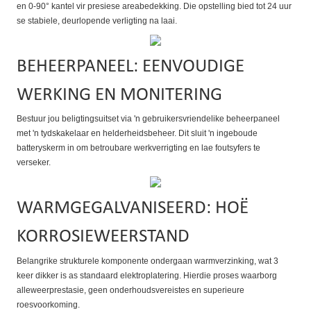
en 0-90° kantel vir presiese areabedekking. Die opstelling bied tot 24 uur
se stabiele, deurlopende verligting na laai.
BEHEERPANEEL: EENVOUDIGE
WERKING EN MONITERING
Bestuur jou beligtingsuitset via 'n gebruikersvriendelike beheerpaneel
met 'n tydskakelaar en helderheidsbeheer. Dit sluit 'n ingeboude
batteryskerm in om betroubare werkverrigting en lae foutsyfers te
verseker.
WARMGEGALVANISEERD: HOË
KORROSIEWEERSTAND
Belangrike strukturele komponente ondergaan warmverzinking, wat 3
keer dikker is as standaard elektroplatering. Hierdie proses waarborg
alleweerprestasie, geen onderhoudsvereistes en superieure
roesvoorkoming.