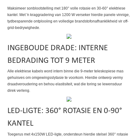
Maksimeer sonblootstelling met 180° volle rotasie en 30-60° elektriese
kantel. Met 'n kraggradering van 1200 W verseker hierdie panele vinnige,
tydbesparende ontplooiing en volledige brandstofonafhanklikheid vir off-
grid-bedrywighede.
INGEBOUDE DRADE: INTERNE
BEDRADING TOT 9 METER
Alle elektriese kabels word intern binne die 9-meter teleskopiese mas
gehuisves om omgewingsslytasie te voorkom. Hierdie ontwerp vermy
draadveroudering en behou elastisiteit, wat die toring se lewensduur
direk verleng.
LED-LIGTE: 360° ROTASIE EN 0-90°
KANTEL
Toegerus met 4x150W LED-ligte, ondersteun hierdie stelsel 360° rotasie