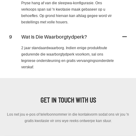
Pryse hang af van die sleepwa-konfigurasie. Ons
verkoops span sal 'n kwotasie maak gebaseer op u
behoeftes. Op grond hiervan kan afslag gegee word vir
bestellings met volle houers.
9
Wat Is Die Waarborgtydperk?
2 jaar standaardwaarborg. Indien enige produkfoute
gedurende die waarborgtydperk voorkom, sal ons
tegniese ondersteuning en gratis vervangingsonderdele
verskaf.
GET IN TOUCH WITH US
Los net jou e-pos of telefoonnommer in die kontakvorm sodat ons vir jou 'n
gratis kwotasie vir ons wye reeks ontwerpe kan stuur.