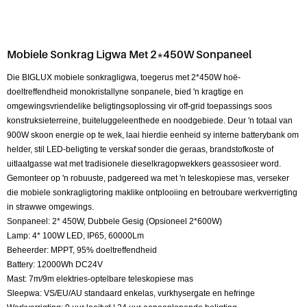
Mobiele Sonkrag Ligwa Met 2*450W Sonpaneel
Die BIGLUX mobiele sonkragligwa, toegerus met 2*450W hoë-
doeltreffendheid monokristallyne sonpanele, bied 'n kragtige en
omgewingsvriendelike beligtingsoplossing vir off-grid toepassings soos
konstruksieterreine, buiteluggeleenthede en noodgebiede. Deur 'n totaal van
900W skoon energie op te wek, laai hierdie eenheid sy interne batterybank om
helder, stil LED-beligting te verskaf sonder die geraas, brandstofkoste of
uitlaatgasse wat met tradisionele dieselkragopwekkers geassosieer word.
Gemonteer op 'n robuuste, padgereed wa met 'n teleskopiese mas, verseker
die mobiele sonkragligtoring maklike ontplooiing en betroubare werkverrigting
in strawwe omgewings.
Sonpaneel: 2* 450W, Dubbele Gesig (Opsioneel 2*600W)
Lamp: 4* 100W LED, IP65, 60000Lm
Beheerder: MPPT, 95% doeltreffendheid
Battery: 12000Wh DC24V
Mast: 7m/9m elektries-optelbare teleskopiese mas
Sleepwa: VS/EU/AU standaard enkelas, vurkhysergate en hefringe