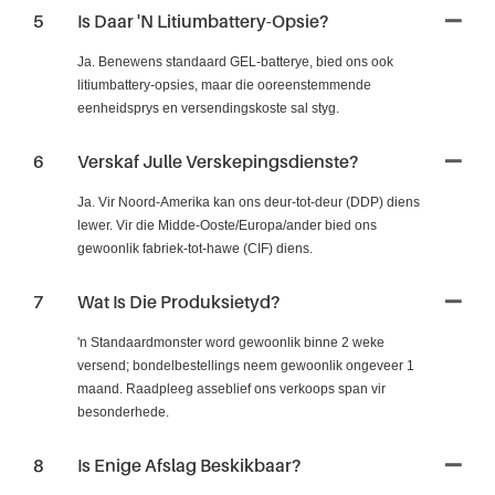
5
Is Daar 'n Litiumbattery-Opsie?
Ja. Benewens standaard GEL-batterye, bied ons ook
litiumbattery-opsies, maar die ooreenstemmende
eenheidsprys en versendingskoste sal styg.
6
Verskaf Julle Verskepingsdienste?
Ja. Vir Noord-Amerika kan ons deur-tot-deur (DDP) diens
lewer. Vir die Midde-Ooste/Europa/ander bied ons
gewoonlik fabriek-tot-hawe (CIF) diens.
7
Wat Is Die Produksietyd?
'n Standaardmonster word gewoonlik binne 2 weke
versend; bondelbestellings neem gewoonlik ongeveer 1
maand. Raadpleeg asseblief ons verkoops span vir
besonderhede.
8
Is Enige Afslag Beskikbaar?