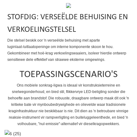
STOFDIG: VERSEËLDE BEHUISING EN
VERKOELINGSTELSEL
Die stelsel beskik oor 'n verseëlde behuising met aparte
luginlaat-/uitlaatopeninge om interne komponente skoon te hou.
Gekombineer met hoë-krag verkoelingswaaiers, isoleer hierdie ontwerp
sensitiewe dele effektief van strawwe eksterne omgewings.
TOEPASSINGSCENARIO'S
Ons mobiele sonkrag-ligwa is ideaal vir konstruksieterreine en
snelwegonderhoud, en bied stil, flikkervrye LED-beligting sonder die
behoefte aan brandstof. Die robuuste, draagbare ontwerp maak dit ook 'n
kritieke bate vir mynboubedrywighede en olievelde waar tradisionele
kraginfrastruktuur nie beskikbaar is nie. Dit dien as 'n betroubare vinnige
reaksie-instrument vir rampverligting en buiteluggeleenthede, en bied 'n
volhoubare, "nul-emissie"-alternatief vir dieselkragopwekkers.