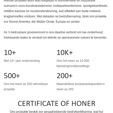
Hierdie produkte word wyd toegepas in kommersiële en industriële
scenario's soos konstruksieterreine, buiteparkeerterreine, sportgeleenthede,
militêre basisse en noodondersteuning, wat effektief aan buite-netwerk-
kragbehoeftes voldoen. Met dekades se bedryfservaring, strek ons ​​projekte
oor Noord-Amerika, die Midde-Ooste, Europa en verder.
As 'n betroubare groeivennoot is ons daartoe verbind om lae-onderhoud,
hoëwaarde-bates te verskaf om kliënte se operasionele sukses te bevorder.
10+
10K+
Met 10+ jaar ondervinding
Ons het meer as 10 000
fabrieksgrondbesettings
500+
200+
Ons het meer as 500 wêreldwye
Maandelikse produksiekapasiteit is
projekte
meer as 200
CERTIFICATE OF HONER
Ons produkte beskik oor gesaghebbende bedryfsertifisering, wat hul