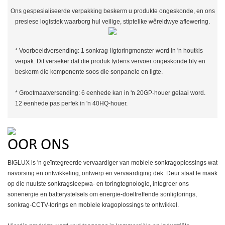
Ons gespesialiseerde verpakking beskerm u produkte ongeskonde, en ons
presiese logistiek waarborg hul veilige, stiptelike wêreldwye aflewering.
* Voorbeeldversending: 1 sonkrag-ligtoringmonster word in 'n houtkis
verpak. Dit verseker dat die produk tydens vervoer ongeskonde bly en
beskerm die komponente soos die sonpanele en ligte.
* Grootmaatversending: 6 eenhede kan in 'n 20GP-houer gelaai word.
12 eenhede pas perfek in 'n 40HQ-houer.
OOR ONS
BIGLUX is 'n geïntegreerde vervaardiger van mobiele sonkragoplossings wat
navorsing en ontwikkeling, ontwerp en vervaardiging dek. Deur staat te maak
op die nuutste sonkragsleepwa- en toringtegnologie, integreer ons
sonenergie en batterystelsels om energie-doeltreffende sonligtorings,
sonkrag-CCTV-torings en mobiele kragoplossings te ontwikkel.