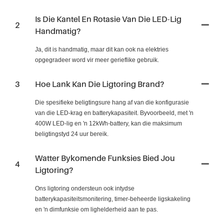
Is Die Kantel En Rotasie Van Die LED-Lig
2
Handmatig?
Ja, dit is handmatig, maar dit kan ook na elektries
opgegradeer word vir meer gerieflike gebruik.
3
Hoe Lank Kan Die Ligtoring Brand?
Die spesifieke beligtingsure hang af van die konfigurasie
van die LED-krag en batterykapasiteit. Byvoorbeeld, met 'n
400W LED-lig en 'n 12kWh-battery, kan die maksimum
beligtingstyd 24 uur bereik.
Watter Bykomende Funksies Bied Jou
4
Ligtoring?
Ons ligtoring ondersteun ook intydse
batterykapasiteitsmonitering, timer-beheerde ligskakeling
en 'n dimfunksie om lighelderheid aan te pas.