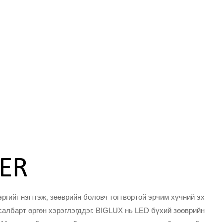
LER
эргийг нэгтгэж, зөөврийн боловч тогтвортой эрчим хүчний эх
салбарт өргөн хэрэглэгддэг. BIGLUX нь LED бүхий зөөврийн