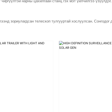
т чиргүүлтэй нарны цахилгаан станц гэх мэт үйлчилгээ үзүүлдэ
глээнд зориулагдсан телескоп тулгууртай хослуулсан. Сонгодог 