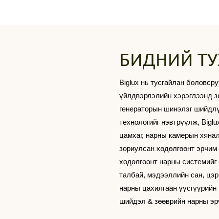
БИДНИЙ ТУ
Biglux нь тусгайлан боловс
үйлдвэрлэлийн хэрэглээнд з
генераторын шинэлэг шийдлү
технологийг нэвтрүүлж, Bigl
цамхаг, нарны камерын хяналт
зориулсан хөдөлгөөнт эрчим 
хөдөлгөөнт нарны системийг 
талбай, мэдээллийн сан, цэрг
нарны цахилгаан үүсгүүрийн
шийдэл & зөөврийн нарны эр