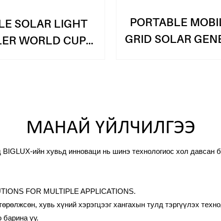
PORTABLE MOBI
LE SOLAR LIGHT
GRID SOLAR GEN
LER WORLD CUP
TAR 2022 ST
МАНАЙ ҮЙЛЧИЛГЭЭ
д BIGLUX-ийн хувьд инноваци нь шинэ технологиос хол давсан 
IONS FOR MULTIPLE APPLICATIONS.
рөлжсөн, хувь хүний ​​хэрэгцээг хангахын тулд тэргүүлэх техн
 барина уу.