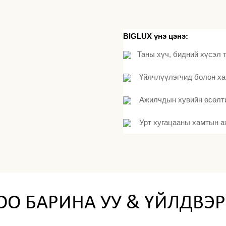
BIGLUX үнэ цэнэ:
Таны хүч, бидний хүсэл 
Үйлчлүүлэгчид болон хан
Ажилчдын хувийн өсөлти
Урт хугацааны хамтын а
О БАРИНА УУ & ҮЙЛДВЭ