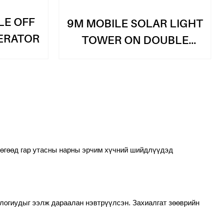
LE OFF
9M MOBILE SOLAR LIGHT
ERATOR
TOWER ON DOUBLE
AXLE TRAILER
бөгөөд гар утасны нарны эрчим хүчний шийдлүүдэд
ологиудыг ээлж дараалан нэвтрүүлсэн. Захиалгат зөөврийн