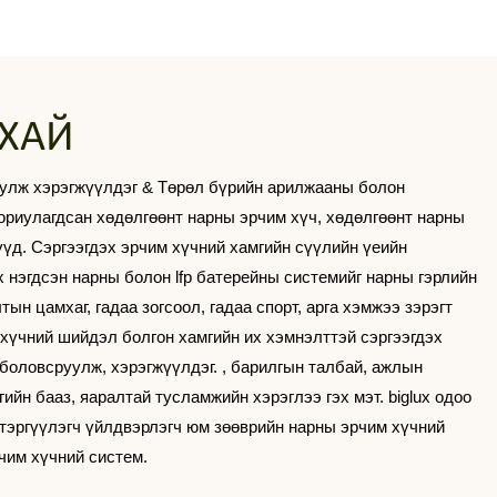
ХАЙ
руулж хэрэгжүүлдэг & Төрөл бүрийн арилжааны болон
ориулагдсан хөдөлгөөнт нарны эрчим хүч, хөдөлгөөнт нарны
үд. Сэргээгдэх эрчим хүчний хамгийн сүүлийн үеийн
ux нэгдсэн нарны болон lfp батерейны системийг нарны гэрлийн
ын цамхаг, гадаа зогсоол, гадаа спорт, арга хэмжээ зэрэгт
хүчний шийдэл болгон хамгийн их хэмнэлттэй сэргээгдэх
боловсруулж, хэрэгжүүлдэг. , барилгын талбай, ажлын
ийн бааз, яаралтай тусламжийн хэрэглээ гэх мэт. biglux одоо
 тэргүүлэгч үйлдвэрлэгч юм
зөөврийн нарны эрчим хүчний
чим хүчний систем.