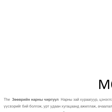
ISO, CR, DOT CERTIFILED
MEET US/AU/ED STANDARD.
MO
The
Зөөврийн нарны чиргүүл
Нарны зай хураагуур, цэнэглэ
үүсвэрийг бий болгож, урт удаан хугацаанд ажиллаж, ачаалал