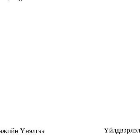
Үйлдвэрлэ
эжийн Үнэлгээ