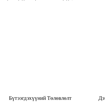
Бүтээгдэхүүний Төлөвлөлт
Дэ