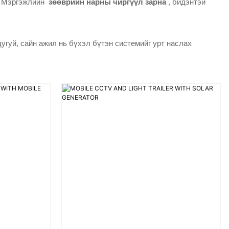
г. Мэргэжлийн
зөөврийн нарны чиргүүл зарна
, бидэнтэй
дугуй, сайн ажил нь бүхэл бүтэн системийг урт наслах