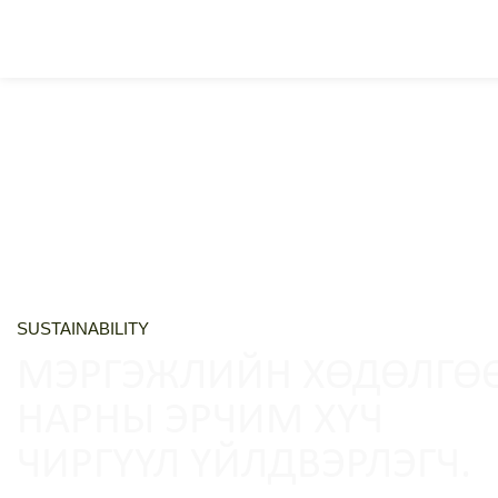
SUSTAINABILITY
МЭРГЭЖЛИЙН ХӨДӨЛГӨ
НАРНЫ ЭРЧИМ ХҮЧ
ЧИРГҮҮЛ ҮЙЛДВЭРЛЭГЧ.