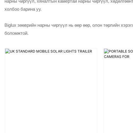
нарны чиргүүл, хяналтын камертай нарны чиргүүл, хөдөлгөөн
холбоо барина уу.
Biglux зөөврийн нарны чиргүүл нь өөр өөр, олон төрлийн хэрэ
боломжтой.