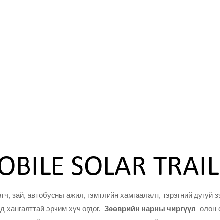
BILE SOLAR TRAI
гч, зай, автобусны ажил, гэмтлийн хамгаалалт, тэрэгний дугуй з
д хангалттай эрчим хүч өгдөг.
Зөөврийн нарны чиргүүл
олон 