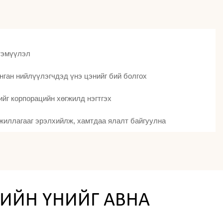
тэмүүлэл
ган нийлүүлэгчдэд үнэ цэнийг бий болгох
йг корпорацийн хөгжилд нэгтгэх
жиллагааг эрэлхийлж, хамтдаа ялалт байгуулна
РИЙН ҮНИЙГ АВНА