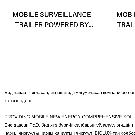
MOBILE SURVEILLANCE
MOBI
TRAILER POWERED BY
TRAI
SOLAR
QA
Бид чанарт чиглэсэн, инновацид тулгуурласан компани бөгөө
хэрэглэгддэг.
PROVIDING MOBILE NEW ENERGY COMPREHENSIVE SOLUT
Бие даасан Р&D, бид янз бүрийн салбарын үйлчлүүлэгчдийн тө
нарны чиргүүл & нарны хяналтын чиргүүл, BIGLUX-тай холбоо