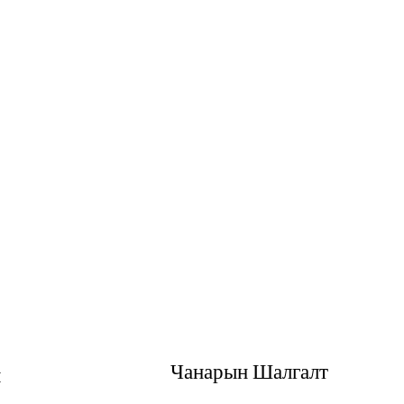
Чанарын Шалгалт
л