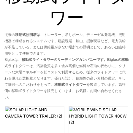
ワー
従来の
移動式照明塔は
、トレーラー、吊りポール、ディーゼル発電機、照明
機器で構成されるシステムです。建設現場、鉱山、掘削現場など、電力供給
が不足している、または供給量が少ない場所での照明として、あるいは臨時
照明として使用できます。
Bigluxは、
移動式ライトタワーのリーディングカンパニーです。Bigluxの移動
式ライトタワーは、汚染物質を多く含み高価な燃料や石油の代わりに、クリ
ーンな太陽エネルギーを低コストで利用するため、従来のライトタワーに代
わる優れた選択肢となります。優れた設計、信頼性の高い素材の選定、そし
て細部へのこだわりをもって、
移動式ライトタワー
を製造しています。高評
価の移動式ライトタワーを販売しています。お気軽にお問い合わせくださ
い。