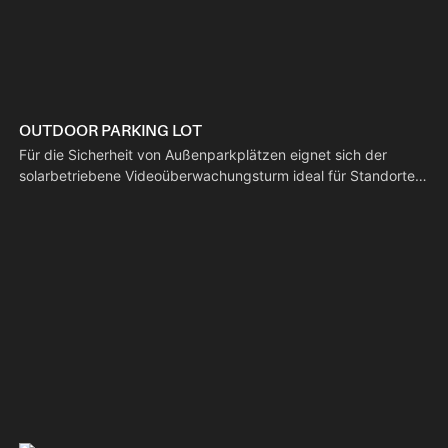
OUTDOOR PARKING LOT
Für die Sicherheit von Außenparkplätzen eignet sich der
solarbetriebene Videoüberwachungsturm ideal für Standorte
ohne Stromanschluss: – Netzunabhängig: Solarstrom und
Batterie ermöglichen die 24/7-Überwachung ohne
Netzanschluss. – Schneller Aufbau: Innerhalb weniger Minuten
einsatzbereit und flexibel positionierbar. – Videoüberwachung
im Fokus: Rund-um-die-Uhr-Überwachung zur Abschreckung
von Diebstahl und Kollisionsrisiken.