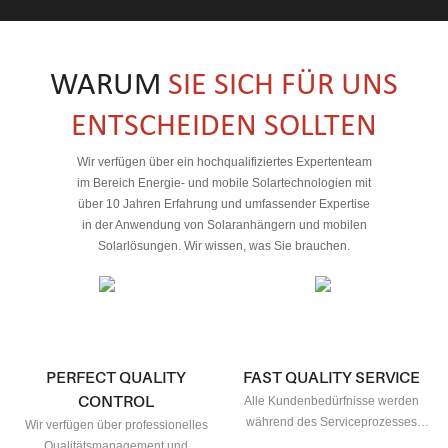
Solarbetrieben; minimaler Wartungsaufwand senkt die
langfristigen Kosten. – Videoüberwachung: 24/7-Nachtsicht
und Bewegungsmelder beugen Gefahren für die Öffentlichkeit
vor.
WARUM
SIE SICH FÜR UNS
ENTSCHEIDEN SOLLTEN
Wir verfügen über ein hochqualifiziertes Expertenteam
im Bereich Energie- und mobile Solartechnologien mit
über 10 Jahren Erfahrung und umfassender Expertise
in der Anwendung von Solaranhängern und mobilen
Solarlösungen. Wir wissen, was Sie brauchen.
PERFECT QUALITY
FAST QUALITY SERVICE
CONTROL
Alle Kundenbedürfnisse werden
während des Serviceprozesses
Wir verfügen über professionelles
schnell gelöst.
Qualitätsmanagement und