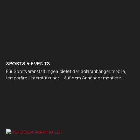
SPORTS & EVENTS
Für Sportveranstaltungen bietet der Solaranhänger mobile,
temporäre Unterstützung: – Auf dem Anhänger montiert:
Schneller Transport und Aufbau vor Ort. – Videoüberwachung:
Echtzeit-Überwachung der Zuschauermenge zur
Aufrechterhaltung der Ordnung. – Geräuscharm: Emissions-
und geräuschfrei, passt sich optimal an die
Veranstaltungsumgebung an.