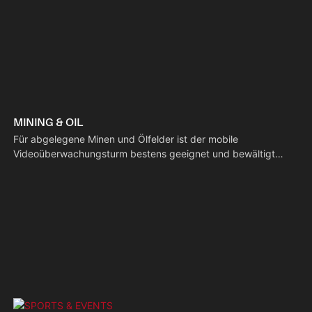
MINING & OIL
Für abgelegene Minen und Ölfelder ist der mobile
Videoüberwachungsturm bestens geeignet und bewältigt
extreme Bedingungen: – Industriequalität: Staub-, wasser-
und windbeständig für anspruchsvolle Einsatzorte. –
Netzunabhängig: Solarenergie und große Akkus ermöglichen
eine Stromversorgung rund um die Uhr. – Intelligente
Sicherheit: Nachtsicht und Einbruchsalarme reduzieren
Diebstahl- und Sicherheitsrisiken.