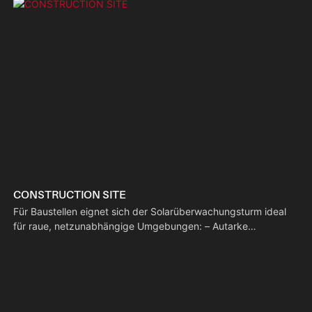
CONSTRUCTION SITE
Für Baustellen eignet sich der Solarüberwachungsturm ideal
für raue, netzunabhängige Umgebungen: – Autarke
Solarenergie: Keine Verkabelung für flexible Aufstellung. –
Videoüberwachung: Nachtsichtüberwachung zur Kontrolle von
Sicherheit und Betriebsabläufen auf der Baustelle. – Mobil:
Einfacher Standortwechsel, angepasst an die jeweiligen
Bauphasen; kein Kraftstoffverbrauch/kein Lärm.