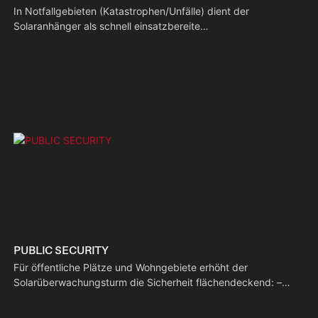
In Notfallgebieten (Katastrophen/Unfälle) dient der
Solaranhänger als schnell einsatzbereite
Unterstützungszentrale: – Aufbau in 15 Minuten: Dank des
Anhängerdesigns ist eine schnelle Bereitstellung möglich. –
Netzunabhängige Stromversorgung: Solarzellen und Batterien
versorgen Überwachungstechnik zur Risikobewertung. –
Videoüberwachung: Echtzeit-Überwachung vor Ort zur
Steuerung von Rettungsmaßnahmen.
PUBLIC SECURITY
Für öffentliche Plätze und Wohngebiete erhöht der
Solarüberwachungsturm die Sicherheit flächendeckend: –
Große Abdeckung: Der 9 m hohe Mast beseitigt tote Winkel
durch erhöhte Überwachung. – Geringer Wartungsaufwand: